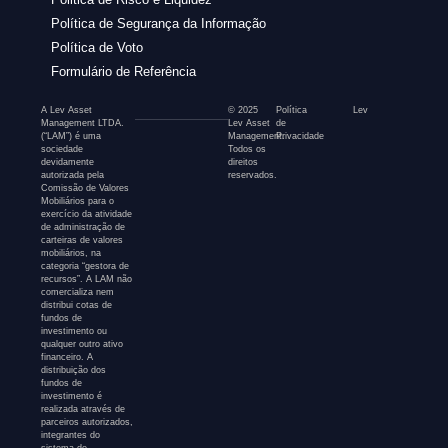
Política de Segurança da Informação
Política de Voto
Formulário de Referência
A Lev Asset
© 2025
Política
Lev
Management LTDA.
Lev Asset
de
(“LAM”) é uma
Management.
Privacidade
sociedade
Todos os
devidamente
direitos
autorizada pela
reservados.
Comissão de Valores
Mobiliários para o
exercício da atividade
de administração de
carteiras de valores
mobiliários, na
categoria “gestora de
recursos”. A LAM não
comercializa nem
distribui cotas de
fundos de
investimento ou
qualquer outro ativo
financeiro. A
distribuição dos
fundos de
investimento é
realizada através de
parceiros autorizados,
integrantes do
sistema de