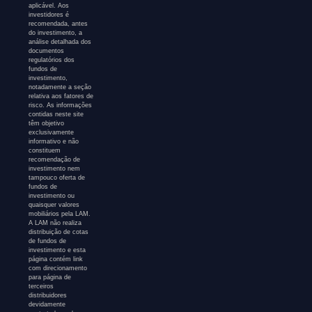
aplicável. Aos
investidores é
recomendada, antes
do investimento, a
análise detalhada dos
documentos
regulatórios dos
fundos de
investimento,
notadamente a seção
relativa aos fatores de
risco. As informações
contidas neste site
têm objetivo
exclusivamente
informativo e não
constituem
recomendação de
investimento nem
tampouco oferta de
fundos de
investimento ou
quaisquer valores
mobiliários pela LAM.
A LAM não realiza
distribuição de cotas
de fundos de
investimento e esta
página contém link
com direcionamento
para página de
terceiros
distribuidores
devidamente