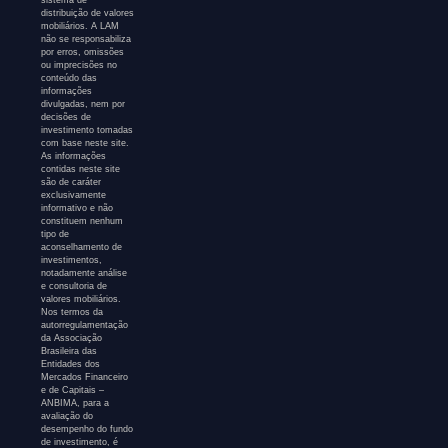
distribuição de valores
mobiliários. A LAM
não se responsabiliza
por erros, omissões
ou imprecisões no
conteúdo das
informações
divulgadas, nem por
decisões de
investimento tomadas
com base neste site.
As informações
contidas neste site
são de caráter
exclusivamente
informativo e não
constituem nenhum
tipo de
aconselhamento de
investimentos,
notadamente análise
e consultoria de
valores mobiliários.
Nos termos da
autorregulamentação
da Associação
Brasileira das
Entidades dos
Mercados Financeiro
e de Capitais –
ANBIMA, para a
avaliação do
desempenho do fundo
de investimento, é