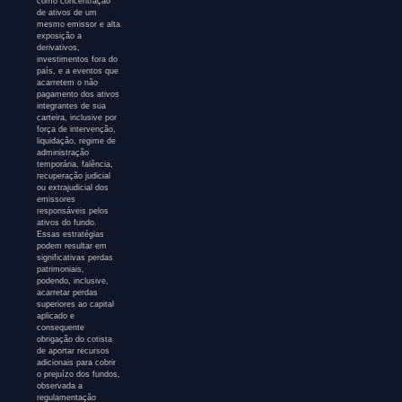
como concentração
de ativos de um
mesmo emissor e alta
exposição a
derivativos,
investimentos fora do
país, e a eventos que
acarretem o não
pagamento dos ativos
integrantes de sua
carteira, inclusive por
força de intervenção,
liquidação, regime de
administração
temporária, falência,
recuperação judicial
ou extrajudicial dos
emissores
responsáveis pelos
ativos do fundo.
Essas estratégias
podem resultar em
significativas perdas
patrimoniais,
podendo, inclusive,
acarretar perdas
superiores ao capital
aplicado e
consequente
obrigação do cotista
de aportar recursos
adicionais para cobrir
o prejuízo dos fundos,
observada a
regulamentação