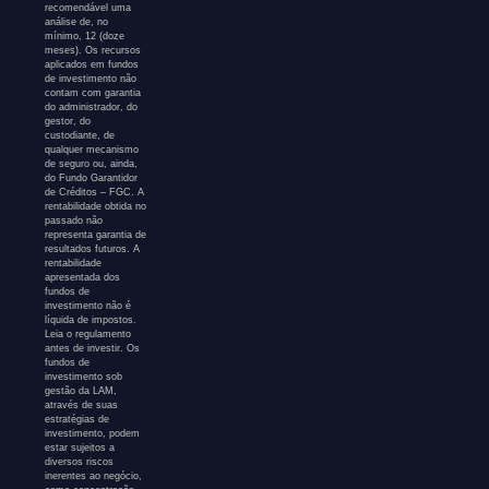
recomendável uma
análise de, no
mínimo, 12 (doze
meses). Os recursos
aplicados em fundos
de investimento não
contam com garantia
do administrador, do
gestor, do
custodiante, de
qualquer mecanismo
de seguro ou, ainda,
do Fundo Garantidor
de Créditos – FGC. A
rentabilidade obtida no
passado não
representa garantia de
resultados futuros. A
rentabilidade
apresentada dos
fundos de
investimento não é
líquida de impostos.
Leia o regulamento
antes de investir. Os
fundos de
investimento sob
gestão da LAM,
através de suas
estratégias de
investimento, podem
estar sujeitos a
diversos riscos
inerentes ao negócio,