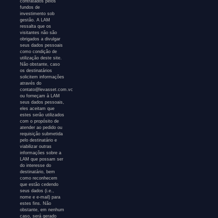
contratados pelos
fundos de
investimento sob
gestão. A LAM
ressalta que os
visitantes não são
obrigados a divulgar
seus dados pessoais
como condição de
utilização deste site.
Não obstante, caso
os destinatários
solicitem informações
através do
contato@levasset.com.vc
ou forneçam à LAM
seus dados pessoais,
eles aceitam que
estes serão utilizados
com o propósito de
atender ao pedido ou
requisição submetida
pelo destinatário e
viabilizar outras
informações sobre a
LAM que possam ser
do interesse do
destinatário, bem
como reconhecem
que estão cedendo
seus dados (i.e.,
nome e e-mail) para
estes fins. Não
obstante, em nenhum
caso, será gerado