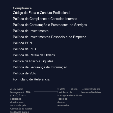
Compliance
Código de Ética e Conduta Profissional
Política de Compliance e Controles Internos
Política de Contratação e Prestadores de Serviços
Política de Investimento
Política de Investimentos Pessoais e da Empresa
Política PCN
Política de PLD
Política de Rateio de Ordens
Politica de Risco e Liquidez
Política de Segurança da Informação
Política de Voto
Formulário de Referência
A Lev Asset
© 2025
Política
Desenvolvido por
Management LTDA.
Levi Asset
de
Leonardo Medeiros
(“LAM”) é uma
Management.
Privacidade
sociedade
Todos os
devidamente
direitos
autorizada pela
reservados.
Comissão de Valores
Mobiliários para o