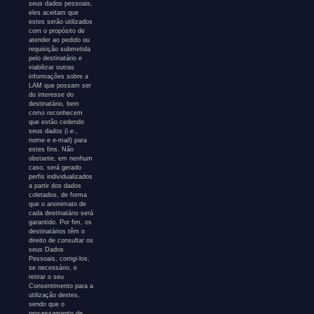
seus dados pessoais,
eles aceitam que
estes serão utilizados
com o propósito de
atender ao pedido ou
requisição submetida
pelo destinatário e
viabilizar outras
informações sobre a
LAM que possam ser
do interesse do
destinatário, bem
como reconhecem
que estão cedendo
seus dados (i.e.,
nome e e-mail) para
estes fins. Não
obstante, em nenhum
caso, será gerado
perfis individualizados
a partir dos dados
coletados, de forma
que o anonimato de
cada destinatário será
garantido. Por fim, os
destinatários têm o
direito de consultar os
seus Dados
Pessoais, corrigi-los,
se necessário, e
retirar o seu
Consentimento para a
utilização destes,
sendo que o
processamento de