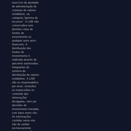
exercício da atividade
de administração de
carteiras de valores
mobiliários, na
categoria “gestora de
recursos”. A LAM não
comercializa nem
distribui cotas de
fundos de
investimento ou
qualquer outro ativo
financeiro. A
distribuição dos
fundos de
investimento é
realizada através de
parceiros autorizados,
integrantes do
sistema de
distribuição de valores
mobiliários. A LAM
não se responsabiliza
por erros, omissões
ou imprecisões no
conteúdo das
informações
divulgadas, nem por
decisões de
investimento tomadas
com base neste site.
As informações
contidas neste site
são de caráter
exclusivamente