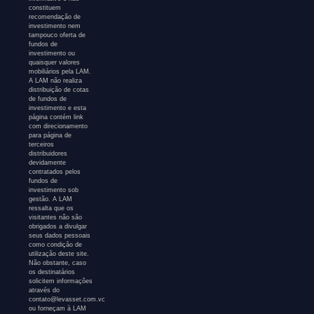
constituem
recomendação de
investimento nem
tampouco oferta de
fundos de
investimento ou
quaisquer valores
mobiliários pela LAM.
A LAM não realiza
distribuição de cotas
de fundos de
investimento e esta
página contém link
com direcionamento
para página de
terceiros
distribuidores
devidamente
contratados pelos
fundos de
investimento sob
gestão. A LAM
ressalta que os
visitantes não são
obrigados a divulgar
seus dados pessoais
como condição de
utilização deste site.
Não obstante, caso
os destinatários
solicitem informações
através do
contato@levasset.com.vc
ou forneçam à LAM