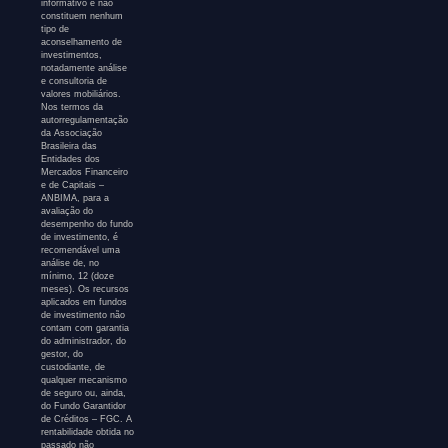
informativo e não
constituem nenhum
tipo de
aconselhamento de
investimentos,
notadamente análise
e consultoria de
valores mobiliários.
Nos termos da
autorregulamentação
da Associação
Brasileira das
Entidades dos
Mercados Financeiro
e de Capitais –
ANBIMA, para a
avaliação do
desempenho do fundo
de investimento, é
recomendável uma
análise de, no
mínimo, 12 (doze
meses). Os recursos
aplicados em fundos
de investimento não
contam com garantia
do administrador, do
gestor, do
custodiante, de
qualquer mecanismo
de seguro ou, ainda,
do Fundo Garantidor
de Créditos – FGC. A
rentabilidade obtida no
passado não