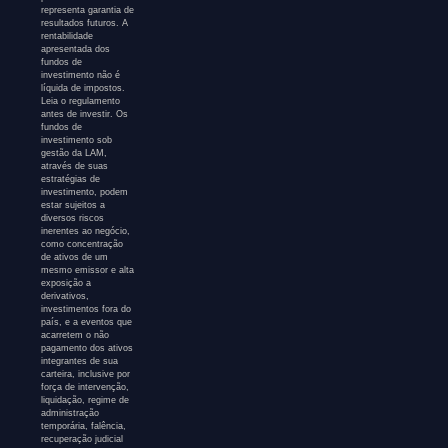
representa garantia de
resultados futuros. A
rentabilidade
apresentada dos
fundos de
investimento não é
líquida de impostos.
Leia o regulamento
antes de investir. Os
fundos de
investimento sob
gestão da LAM,
através de suas
estratégias de
investimento, podem
estar sujeitos a
diversos riscos
inerentes ao negócio,
como concentração
de ativos de um
mesmo emissor e alta
exposição a
derivativos,
investimentos fora do
país, e a eventos que
acarretem o não
pagamento dos ativos
integrantes de sua
carteira, inclusive por
força de intervenção,
liquidação, regime de
administração
temporária, falência,
recuperação judicial