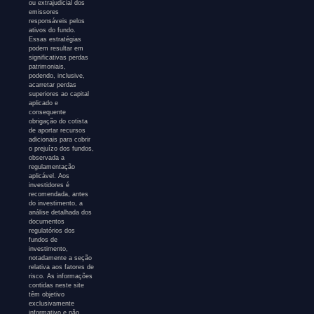
ou extrajudicial dos
emissores
responsáveis pelos
ativos do fundo.
Essas estratégias
podem resultar em
significativas perdas
patrimoniais,
podendo, inclusive,
acarretar perdas
superiores ao capital
aplicado e
consequente
obrigação do cotista
de aportar recursos
adicionais para cobrir
o prejuízo dos fundos,
observada a
regulamentação
aplicável. Aos
investidores é
recomendada, antes
do investimento, a
análise detalhada dos
documentos
regulatórios dos
fundos de
investimento,
notadamente a seção
relativa aos fatores de
risco. As informações
contidas neste site
têm objetivo
exclusivamente
informativo e não