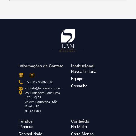
Informações de Contato
Institucional
Nossa história
Equipe
+55 (11) 4040-6610
Conselho
contato@levasset.com.vc
Av. Brigadeiro Faria Lima,
1234, Cj.52
Jardim Paulistano, São
Paulo, SP
01.451-001
Fundos
Conteúdo
Lâminas
Na Mídia
Rentabilidade
Carta Mensal