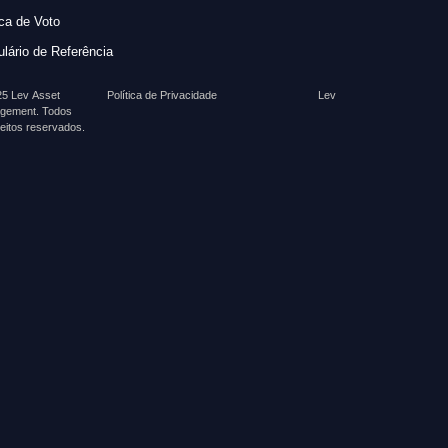
ica de Voto
lário de Referência
5 Lev Asset
Política de Privacidade
Lev
gement. Todos
reitos reservados.