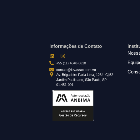
Informações de Contato
Insti
Nossa
Equip
+55 (11) 4040-6610
contato@levasset.com.vc
Conse
Av. Brigadeiro Faria Lima, 1234, Cj.52
Jardim Paulistano, São Paulo, SP
01.451-001