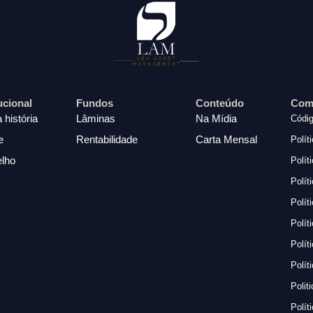
tucional
Fundos
Conteúdo
Com
 história
Lâminas
Na Mídia
Códig
e
Rentabilidade
Carta Mensal
Polít
lho
Polít
Polít
Polít
Polít
Polít
Polít
Polit
Polít