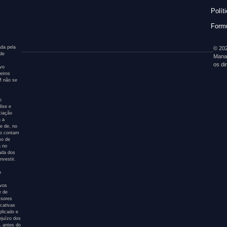
Polít
Formu
da pela
© 202
 de
Mana
os di
ivo
eiros
AM não se
s
s
o
ise e
ciação
a a
e de, no
ão contam
mo de
a no
tada dos
nvestir.
o
ivos
e de
ssores
icativas
plicado e
ejuízo dos
, antes do