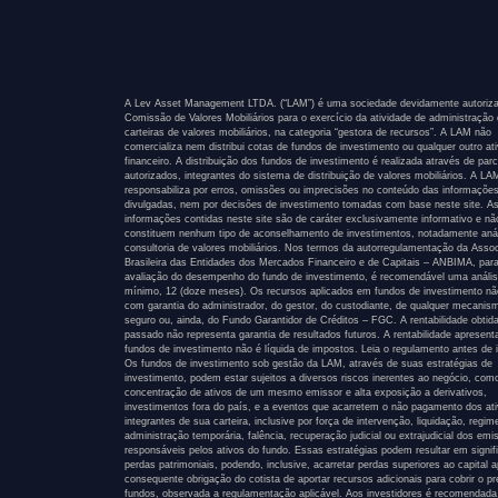
A Lev Asset Management LTDA. (“LAM”) é uma sociedade devidamente autoriza
Comissão de Valores Mobiliários para o exercício da atividade de administração
carteiras de valores mobiliários, na categoria “gestora de recursos”. A LAM não
comercializa nem distribui cotas de fundos de investimento ou qualquer outro at
financeiro. A distribuição dos fundos de investimento é realizada através de parc
autorizados, integrantes do sistema de distribuição de valores mobiliários. A L
responsabiliza por erros, omissões ou imprecisões no conteúdo das informaçõe
divulgadas, nem por decisões de investimento tomadas com base neste site. A
informações contidas neste site são de caráter exclusivamente informativo e nã
constituem nenhum tipo de aconselhamento de investimentos, notadamente anál
consultoria de valores mobiliários. Nos termos da autorregulamentação da Asso
Brasileira das Entidades dos Mercados Financeiro e de Capitais – ANBIMA, par
avaliação do desempenho do fundo de investimento, é recomendável uma anális
mínimo, 12 (doze meses). Os recursos aplicados em fundos de investimento n
com garantia do administrador, do gestor, do custodiante, de qualquer mecanis
seguro ou, ainda, do Fundo Garantidor de Créditos – FGC. A rentabilidade obtid
passado não representa garantia de resultados futuros. A rentabilidade apresen
fundos de investimento não é líquida de impostos. Leia o regulamento antes de i
Os fundos de investimento sob gestão da LAM, através de suas estratégias de
investimento, podem estar sujeitos a diversos riscos inerentes ao negócio, com
concentração de ativos de um mesmo emissor e alta exposição a derivativos,
investimentos fora do país, e a eventos que acarretem o não pagamento dos at
integrantes de sua carteira, inclusive por força de intervenção, liquidação, regim
administração temporária, falência, recuperação judicial ou extrajudicial dos emi
responsáveis pelos ativos do fundo. Essas estratégias podem resultar em signif
perdas patrimoniais, podendo, inclusive, acarretar perdas superiores ao capital a
consequente obrigação do cotista de aportar recursos adicionais para cobrir o pr
fundos, observada a regulamentação aplicável. Aos investidores é recomendada