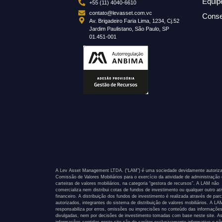
Equip
+55 (11) 4040-6610
contato@levasset.com.vc
Conse
Av. Brigadeiro Faria Lima, 1234, Cj.52
Jardim Paulistano, São Paulo, SP
01.451-001
A Lev Asset Management LTDA. (“LAM”) é uma sociedade devidamente autoriza
Comissão de Valores Mobiliários para o exercício da atividade de administração
carteiras de valores mobiliários, na categoria “gestora de recursos”. A LAM não
comercializa nem distribui cotas de fundos de investimento ou qualquer outro at
financeiro. A distribuição dos fundos de investimento é realizada através de parc
autorizados, integrantes do sistema de distribuição de valores mobiliários. A L
responsabiliza por erros, omissões ou imprecisões no conteúdo das informaçõe
divulgadas, nem por decisões de investimento tomadas com base neste site. A