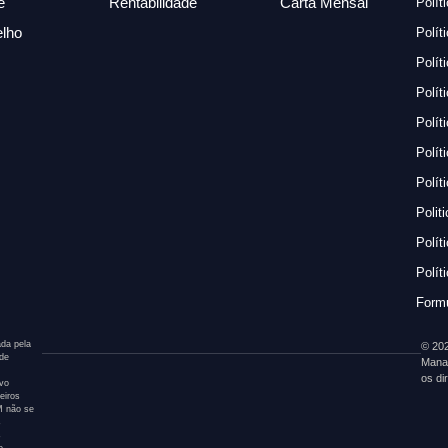
e
Rentabilidade
Carta Mensal
Polít
lho
Polít
Polít
Polít
Polít
Polít
Polít
Polit
Polít
Polít
Formu
da pela
© 202
 de
Mana
os di
ivo
eiros
AM não se
s
s