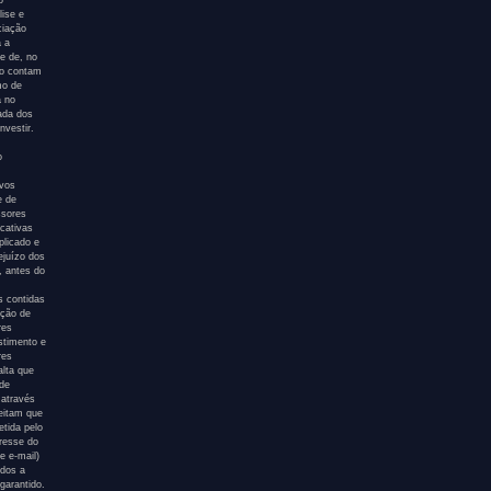
o
ise e
ciação
a a
e de, no
ão contam
mo de
a no
tada dos
nvestir.
o
ivos
e de
ssores
icativas
plicado e
ejuízo dos
, antes do
s contidas
ação de
res
stimento e
res
alta que
 de
 através
eitam que
etida pelo
eresse do
e e-mail)
ados a
garantido.