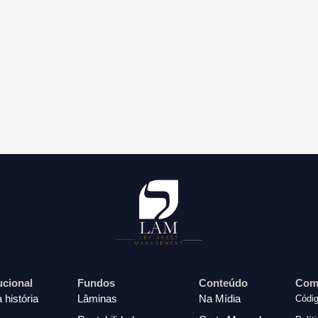
tucional
Fundos
Conteúdo
Com
 história
Lâminas
Na Mídia
Códig