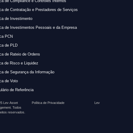
ica de Compliance e Controles Internos
ica de Contratação e Prestadores de Serviços
ica de Investimento
ica de Investimentos Pessoais e da Empresa
ica PCN
ica de PLD
ica de Rateio de Ordens
ica de Risco e Liquidez
ica de Segurança da Informação
ica de Voto
lário de Referência
5 Lev Asset
Política de Privacidade
Lev
gement. Todos
reitos reservados.