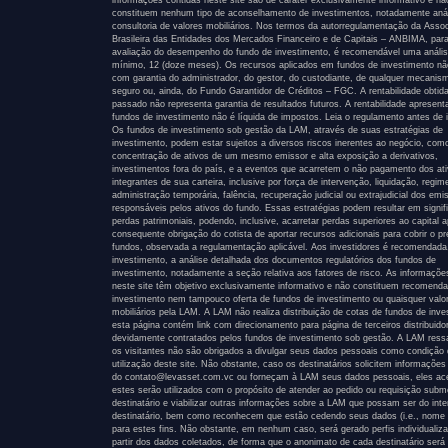
informações contidas neste site são de caráter exclusivamente informativo e nã
constituem nenhum tipo de aconselhamento de investimentos, notadamente anál
consultoria de valores mobiliários. Nos termos da autorregulamentação da Asso
Brasileira das Entidades dos Mercados Financeiro e de Capitais – ANBIMA, par
avaliação do desempenho do fundo de investimento, é recomendável uma anális
mínimo, 12 (doze meses). Os recursos aplicados em fundos de investimento n
com garantia do administrador, do gestor, do custodiante, de qualquer mecanis
seguro ou, ainda, do Fundo Garantidor de Créditos – FGC. A rentabilidade obtid
passado não representa garantia de resultados futuros. A rentabilidade apresen
fundos de investimento não é líquida de impostos. Leia o regulamento antes de i
Os fundos de investimento sob gestão da LAM, através de suas estratégias de
investimento, podem estar sujeitos a diversos riscos inerentes ao negócio, com
concentração de ativos de um mesmo emissor e alta exposição a derivativos,
investimentos fora do país, e a eventos que acarretem o não pagamento dos at
integrantes de sua carteira, inclusive por força de intervenção, liquidação, regim
administração temporária, falência, recuperação judicial ou extrajudicial dos emi
responsáveis pelos ativos do fundo. Essas estratégias podem resultar em signif
perdas patrimoniais, podendo, inclusive, acarretar perdas superiores ao capital a
consequente obrigação do cotista de aportar recursos adicionais para cobrir o pr
fundos, observada a regulamentação aplicável. Aos investidores é recomendada
investimento, a análise detalhada dos documentos regulatórios dos fundos de
investimento, notadamente a seção relativa aos fatores de risco. As informaçõe
neste site têm objetivo exclusivamente informativo e não constituem recomend
investimento nem tampouco oferta de fundos de investimento ou quaisquer valo
mobiliários pela LAM. A LAM não realiza distribuição de cotas de fundos de inve
esta página contém link com direcionamento para página de terceiros distribuido
devidamente contratados pelos fundos de investimento sob gestão. A LAM ress
os visitantes não são obrigados a divulgar seus dados pessoais como condição
utilização deste site. Não obstante, caso os destinatários solicitem informações
do contato@levasset.com.vc ou forneçam à LAM seus dados pessoais, eles ac
estes serão utilizados com o propósito de atender ao pedido ou requisição subm
destinatário e viabilizar outras informações sobre a LAM que possam ser do int
destinatário, bem como reconhecem que estão cedendo seus dados (i.e., nome 
para estes fins. Não obstante, em nenhum caso, será gerado perfis individualiz
partir dos dados coletados, de forma que o anonimato de cada destinatário será 