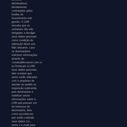
distribuidores
devidamente
contratados pelos
fundos de
investimento sob
gestão. A LAM
ressalta que os
visitantes não são
obrigados a divulgar
seus dados pessoais
como condição de
utilização deste site.
Não obstante, caso
os destinatários
solicitem informações
através do
contato@levasset.com.vc
ou forneçam à LAM
seus dados pessoais,
eles aceitam que
estes serão utilizados
com o propósito de
atender ao pedido ou
requisição submetida
pelo destinatário e
viabilizar outras
informações sobre a
LAM que possam ser
do interesse do
destinatário, bem
como reconhecem
que estão cedendo
seus dados (i.e.,
nome e e-mail) para