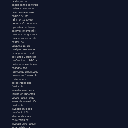
avaliação do
desempenho do fundo
de investimento, é
recomendável uma
análise de, no
mínimo, 12 (doze
meses). Os recursos
aplicados em fundos
de investimento não
contam com garantia
do administrador, do
gestor, do
custodiante, de
qualquer mecanismo
de seguro ou, ainda,
do Fundo Garantidor
de Créditos – FGC. A
rentabilidade obtida no
passado não
representa garantia de
resultados futuros. A
rentabilidade
apresentada dos
fundos de
investimento não é
líquida de impostos.
Leia o regulamento
antes de investir. Os
fundos de
investimento sob
gestão da LAM,
através de suas
estratégias de
investimento, podem
estar sujeitos a