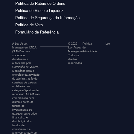
Política de Rateio de Ordens
Politica de Risco e Liquidez
Política de Segurança da Informação
Política de Voto
Formulário de Referência
A Lev Asset
© 2025
Política
Lev
Management LTDA.
Lev Asset
de
(“LAM”) é uma
Management.
Privacidade
sociedade
Todos os
devidamente
direitos
autorizada pela
reservados.
Comissão de Valores
Mobiliários para o
exercício da atividade
de administração de
carteiras de valores
mobiliários, na
categoria “gestora de
recursos”. A LAM não
comercializa nem
distribui cotas de
fundos de
investimento ou
qualquer outro ativo
financeiro. A
distribuição dos
fundos de
investimento é
realizada através de