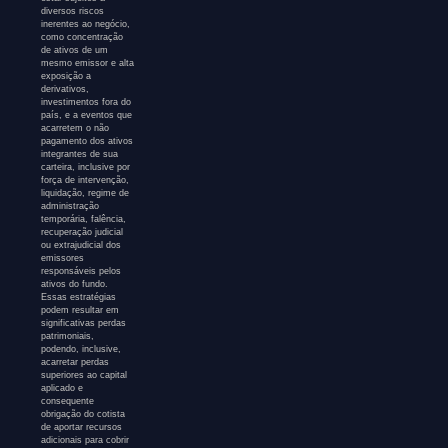
diversos riscos
inerentes ao negócio,
como concentração
de ativos de um
mesmo emissor e alta
exposição a
derivativos,
investimentos fora do
país, e a eventos que
acarretem o não
pagamento dos ativos
integrantes de sua
carteira, inclusive por
força de intervenção,
liquidação, regime de
administração
temporária, falência,
recuperação judicial
ou extrajudicial dos
emissores
responsáveis pelos
ativos do fundo.
Essas estratégias
podem resultar em
significativas perdas
patrimoniais,
podendo, inclusive,
acarretar perdas
superiores ao capital
aplicado e
consequente
obrigação do cotista
de aportar recursos
adicionais para cobrir