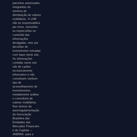
parceiros autorizados,
integrantes do
sistema de
distribuição de valores
mobiliários. A LAM
não se responsabiliza
por erros, omissões
ou imprecisões no
conteúdo das
informações
divulgadas, nem por
decisões de
investimento tomadas
com base neste site.
As informações
contidas neste site
são de caráter
exclusivamente
informativo e não
constituem nenhum
tipo de
aconselhamento de
investimentos,
notadamente análise
e consultoria de
valores mobiliários.
Nos termos da
autorregulamentação
da Associação
Brasileira das
Entidades dos
Mercados Financeiro
e de Capitais –
ANBIMA, para a