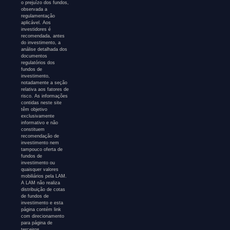
o prejuízo dos fundos,
observada a
regulamentação
aplicável. Aos
investidores é
recomendada, antes
do investimento, a
análise detalhada dos
documentos
regulatórios dos
fundos de
investimento,
notadamente a seção
relativa aos fatores de
risco. As informações
contidas neste site
têm objetivo
exclusivamente
informativo e não
constituem
recomendação de
investimento nem
tampouco oferta de
fundos de
investimento ou
quaisquer valores
mobiliários pela LAM.
A LAM não realiza
distribuição de cotas
de fundos de
investimento e esta
página contém link
com direcionamento
para página de
terceiros