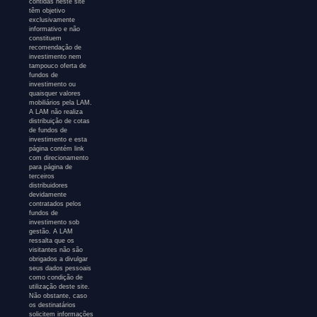
contidas neste site
têm objetivo
exclusivamente
informativo e não
constituem
recomendação de
investimento nem
tampouco oferta de
fundos de
investimento ou
quaisquer valores
mobiliários pela LAM.
A LAM não realiza
distribuição de cotas
de fundos de
investimento e esta
página contém link
com direcionamento
para página de
terceiros
distribuidores
devidamente
contratados pelos
fundos de
investimento sob
gestão. A LAM
ressalta que os
visitantes não são
obrigados a divulgar
seus dados pessoais
como condição de
utilização deste site.
Não obstante, caso
os destinatários
solicitem informações