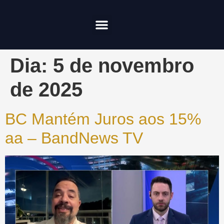
Compliance & Risco
Onde Investir
Dia:
5 de novembro
de 2025
BC Mantém Juros aos 15%
aa – BandNews TV