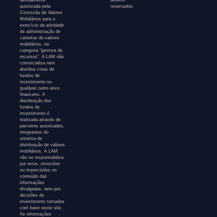
devidamente
direitos
autorizada pela
reservados.
Comissão de Valores
Mobiliários para o
exercício da atividade
de administração de
carteiras de valores
mobiliários, na
categoria “gestora de
recursos”. A LAM não
comercializa nem
distribui cotas de
fundos de
investimento ou
qualquer outro ativo
financeiro. A
distribuição dos
fundos de
investimento é
realizada através de
parceiros autorizados,
integrantes do
sistema de
distribuição de valores
mobiliários. A LAM
não se responsabiliza
por erros, omissões
ou imprecisões no
conteúdo das
informações
divulgadas, nem por
decisões de
investimento tomadas
com base neste site.
As informações