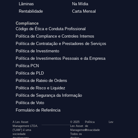
Lâminas
Na Mídia
Rentabilidade
Carta Mensal
Compliance
Código de Ética e Conduta Profissional
Política de Compliance e Controles Internos
Política de Contratação e Prestadores de Serviços
Política de Investimento
Política de Investimentos Pessoais e da Empresa
Política PCN
Política de PLD
Política de Rateio de Ordens
Politica de Risco e Liquidez
Política de Segurança da Informação
Política de Voto
Formulário de Referência
A Lev Asset
© 2025
Política
Lev
Management LTDA.
Lev Asset
de
(“LAM”) é uma
Management.
Privacidade
sociedade
Todos os