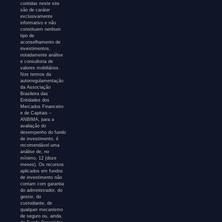
contidas neste site
são de caráter
exclusivamente
informativo e não
constituem nenhum
tipo de
aconselhamento de
investimentos,
notadamente análise
e consultoria de
valores mobiliários.
Nos termos da
autorregulamentação
da Associação
Brasileira das
Entidades dos
Mercados Financeiro
e de Capitais –
ANBIMA, para a
avaliação do
desempenho do fundo
de investimento, é
recomendável uma
análise de, no
mínimo, 12 (doze
meses). Os recursos
aplicados em fundos
de investimento não
contam com garantia
do administrador, do
gestor, do
custodiante, de
qualquer mecanismo
de seguro ou, ainda,