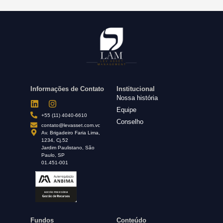
Informações de Contato
Institucional
Nossa história
Equipe
+55 (11) 4040-6610
Conselho
contato@levasset.com.vc
Av. Brigadeiro Faria Lima,
1234, Cj.52
Jardim Paulistano, São
Paulo, SP
01.451-001
Fundos
Conteúdo