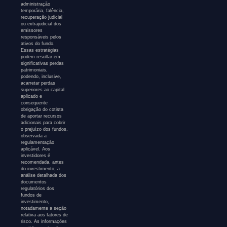
administração
temporária, falência,
recuperação judicial
ou extrajudicial dos
emissores
responsáveis pelos
ativos do fundo.
Essas estratégias
podem resultar em
significativas perdas
patrimoniais,
podendo, inclusive,
acarretar perdas
superiores ao capital
aplicado e
consequente
obrigação do cotista
de aportar recursos
adicionais para cobrir
o prejuízo dos fundos,
observada a
regulamentação
aplicável. Aos
investidores é
recomendada, antes
do investimento, a
análise detalhada dos
documentos
regulatórios dos
fundos de
investimento,
notadamente a seção
relativa aos fatores de
risco. As informações