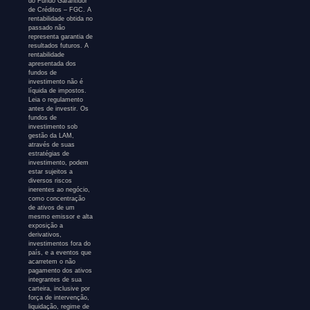
do Fundo Garantidor
de Créditos – FGC. A
rentabilidade obtida no
passado não
representa garantia de
resultados futuros. A
rentabilidade
apresentada dos
fundos de
investimento não é
líquida de impostos.
Leia o regulamento
antes de investir. Os
fundos de
investimento sob
gestão da LAM,
através de suas
estratégias de
investimento, podem
estar sujeitos a
diversos riscos
inerentes ao negócio,
como concentração
de ativos de um
mesmo emissor e alta
exposição a
derivativos,
investimentos fora do
país, e a eventos que
acarretem o não
pagamento dos ativos
integrantes de sua
carteira, inclusive por
força de intervenção,
liquidação, regime de