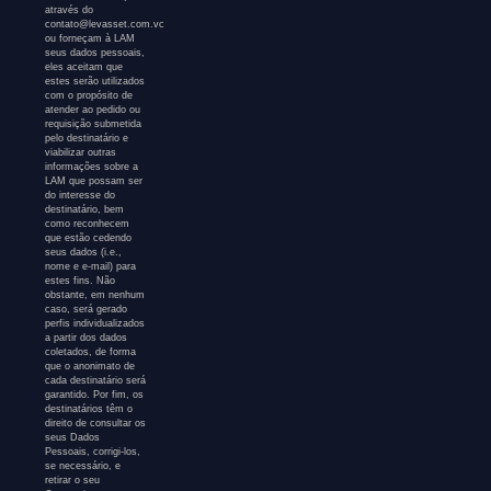
através do
contato@levasset.com.vc
ou forneçam à LAM
seus dados pessoais,
eles aceitam que
estes serão utilizados
com o propósito de
atender ao pedido ou
requisição submetida
pelo destinatário e
viabilizar outras
informações sobre a
LAM que possam ser
do interesse do
destinatário, bem
como reconhecem
que estão cedendo
seus dados (i.e.,
nome e e-mail) para
estes fins. Não
obstante, em nenhum
caso, será gerado
perfis individualizados
a partir dos dados
coletados, de forma
que o anonimato de
cada destinatário será
garantido. Por fim, os
destinatários têm o
direito de consultar os
seus Dados
Pessoais, corrigi-los,
se necessário, e
retirar o seu