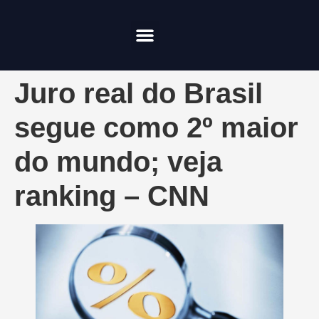
Compliance & Risco
Onde Investir
Juro real do Brasil
segue como 2º maior
do mundo; veja
ranking – CNN