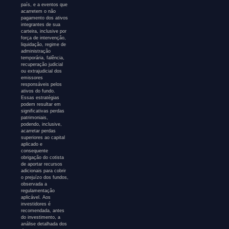
país, e a eventos que
acarretem o não
pagamento dos ativos
integrantes de sua
carteira, inclusive por
força de intervenção,
liquidação, regime de
administração
temporária, falência,
recuperação judicial
ou extrajudicial dos
emissores
responsáveis pelos
ativos do fundo.
Essas estratégias
podem resultar em
significativas perdas
patrimoniais,
podendo, inclusive,
acarretar perdas
superiores ao capital
aplicado e
consequente
obrigação do cotista
de aportar recursos
adicionais para cobrir
o prejuízo dos fundos,
observada a
regulamentação
aplicável. Aos
investidores é
recomendada, antes
do investimento, a
análise detalhada dos