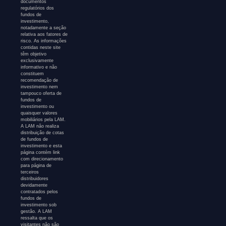
documentos
regulatórios dos
fundos de
investimento,
notadamente a seção
relativa aos fatores de
risco. As informações
contidas neste site
têm objetivo
exclusivamente
informativo e não
constituem
recomendação de
investimento nem
tampouco oferta de
fundos de
investimento ou
quaisquer valores
mobiliários pela LAM.
A LAM não realiza
distribuição de cotas
de fundos de
investimento e esta
página contém link
com direcionamento
para página de
terceiros
distribuidores
devidamente
contratados pelos
fundos de
investimento sob
gestão. A LAM
ressalta que os
visitantes não são