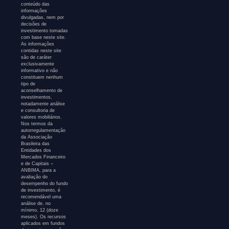
conteúdo das
informações
divulgadas, nem por
decisões de
investimento tomadas
com base neste site.
As informações
contidas neste site
são de caráter
exclusivamente
informativo e não
constituem nenhum
tipo de
aconselhamento de
investimentos,
notadamente análise
e consultoria de
valores mobiliários.
Nos termos da
autorregulamentação
da Associação
Brasileira das
Entidades dos
Mercados Financeiro
e de Capitais –
ANBIMA, para a
avaliação do
desempenho do fundo
de investimento, é
recomendável uma
análise de, no
mínimo, 12 (doze
meses). Os recursos
aplicados em fundos