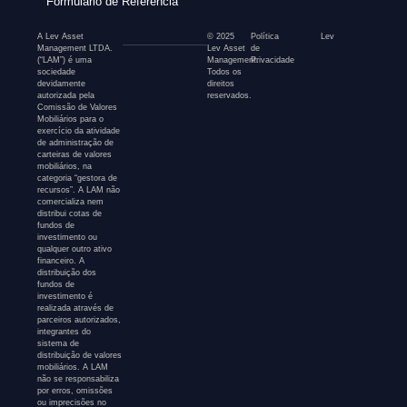
Formulário de Referência
A Lev Asset
© 2025
Política
Lev
Management LTDA.
Lev Asset
de
(“LAM”) é uma
Management.
Privacidade
sociedade
Todos os
devidamente
direitos
autorizada pela
reservados.
Comissão de Valores
Mobiliários para o
exercício da atividade
de administração de
carteiras de valores
mobiliários, na
categoria “gestora de
recursos”. A LAM não
comercializa nem
distribui cotas de
fundos de
investimento ou
qualquer outro ativo
financeiro. A
distribuição dos
fundos de
investimento é
realizada através de
parceiros autorizados,
integrantes do
sistema de
distribuição de valores
mobiliários. A LAM
não se responsabiliza
por erros, omissões
ou imprecisões no