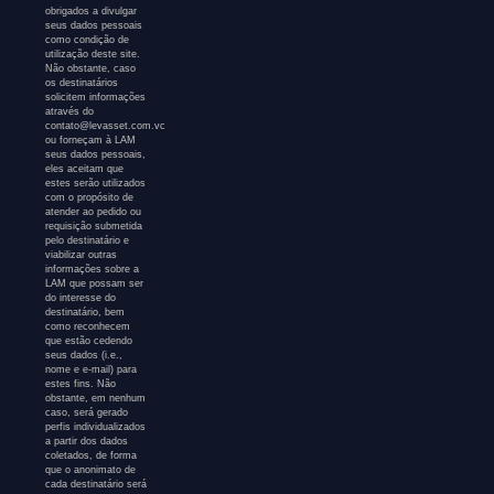
obrigados a divulgar
seus dados pessoais
como condição de
utilização deste site.
Não obstante, caso
os destinatários
solicitem informações
através do
contato@levasset.com.vc
ou forneçam à LAM
seus dados pessoais,
eles aceitam que
estes serão utilizados
com o propósito de
atender ao pedido ou
requisição submetida
pelo destinatário e
viabilizar outras
informações sobre a
LAM que possam ser
do interesse do
destinatário, bem
como reconhecem
que estão cedendo
seus dados (i.e.,
nome e e-mail) para
estes fins. Não
obstante, em nenhum
caso, será gerado
perfis individualizados
a partir dos dados
coletados, de forma
que o anonimato de
cada destinatário será