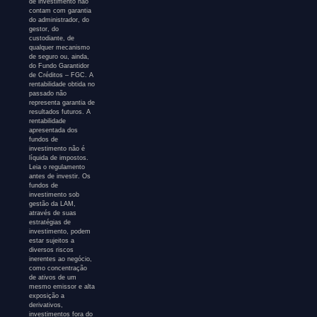
de investimento não
contam com garantia
do administrador, do
gestor, do
custodiante, de
qualquer mecanismo
de seguro ou, ainda,
do Fundo Garantidor
de Créditos – FGC. A
rentabilidade obtida no
passado não
representa garantia de
resultados futuros. A
rentabilidade
apresentada dos
fundos de
investimento não é
líquida de impostos.
Leia o regulamento
antes de investir. Os
fundos de
investimento sob
gestão da LAM,
através de suas
estratégias de
investimento, podem
estar sujeitos a
diversos riscos
inerentes ao negócio,
como concentração
de ativos de um
mesmo emissor e alta
exposição a
derivativos,
investimentos fora do