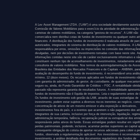
A Lev Asset Management LTDA. (“LAM”) é uma sociedade devidamente autoriza
Comissão de Valores Mobiliários para o exercício da atividade de administração
carteiras de valores mobiliários, na categoria “gestora de recursos”. A LAM não
comercializa nem distribui cotas de fundos de investimento ou qualquer outro at
financeiro. A distribuição dos fundos de investimento é realizada através de parc
autorizados, integrantes do sistema de distribuição de valores mobiliários. A L
responsabiliza por erros, omissões ou imprecisões no conteúdo das informaçõe
divulgadas, nem por decisões de investimento tomadas com base neste site. A
informações contidas neste site são de caráter exclusivamente informativo e nã
constituem nenhum tipo de aconselhamento de investimentos, notadamente anál
consultoria de valores mobiliários. Nos termos da autorregulamentação da Asso
Brasileira das Entidades dos Mercados Financeiro e de Capitais – ANBIMA, par
avaliação do desempenho do fundo de investimento, é recomendável uma anális
mínimo, 12 (doze meses). Os recursos aplicados em fundos de investimento n
com garantia do administrador, do gestor, do custodiante, de qualquer mecanis
seguro ou, ainda, do Fundo Garantidor de Créditos – FGC. A rentabilidade obtid
passado não representa garantia de resultados futuros. A rentabilidade apresen
fundos de investimento não é líquida de impostos. Leia o regulamento antes de i
Os fundos de investimento sob gestão da LAM, através de suas estratégias de
investimento, podem estar sujeitos a diversos riscos inerentes ao negócio, com
concentração de ativos de um mesmo emissor e alta exposição a derivativos,
investimentos fora do país, e a eventos que acarretem o não pagamento dos at
integrantes de sua carteira, inclusive por força de intervenção, liquidação, regim
administração temporária, falência, recuperação judicial ou extrajudicial dos emi
responsáveis pelos ativos do fundo. Essas estratégias podem resultar em signif
perdas patrimoniais, podendo, inclusive, acarretar perdas superiores ao capital a
consequente obrigação do cotista de aportar recursos adicionais para cobrir o pr
fundos, observada a regulamentação aplicável. Aos investidores é recomendada
investimento, a análise detalhada dos documentos regulatórios dos fundos de