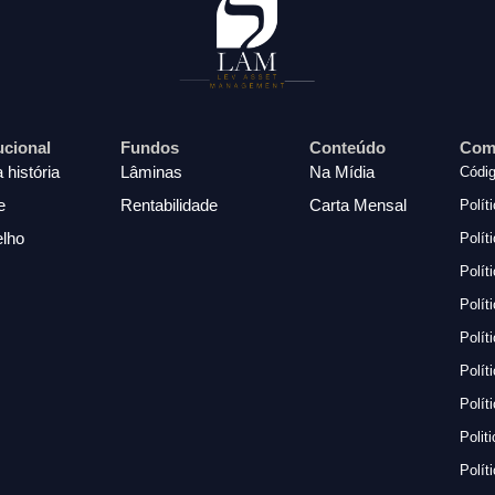
tucional
Fundos
Conteúdo
Com
 história
Lâminas
Na Mídia
Códig
e
Rentabilidade
Carta Mensal
Polít
lho
Polít
Polít
Polít
Polít
Polít
Polít
Polit
Polít