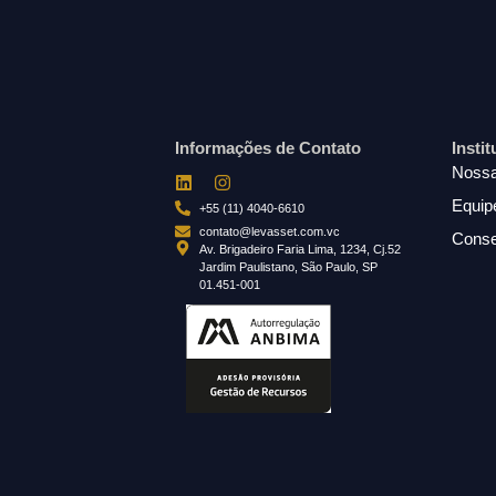
Informações de Contato
Insti
Nossa
Equip
+55 (11) 4040-6610
contato@levasset.com.vc
Conse
Av. Brigadeiro Faria Lima, 1234, Cj.52
Jardim Paulistano, São Paulo, SP
01.451-001