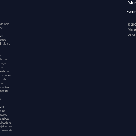
Polít
Formu
da pela
© 202
 de
Mana
os di
ivo
eiros
AM não se
s
s
o
ise e
ciação
a a
e de, no
ão contam
mo de
a no
tada dos
nvestir.
o
ivos
e de
ssores
icativas
plicado e
ejuízo dos
, antes do