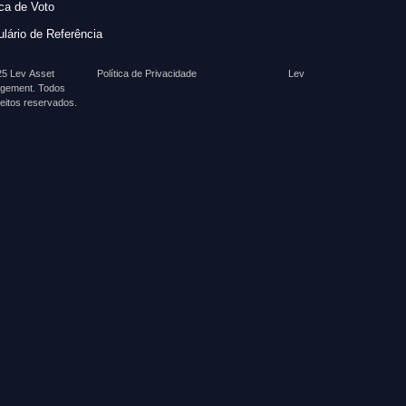
ica de Voto
lário de Referência
5 Lev Asset
Política de Privacidade
Lev
gement. Todos
reitos reservados.