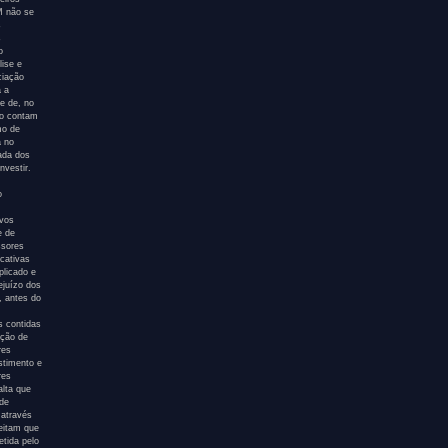
AM não se
s
s
o
ise e
ciação
a a
e de, no
ão contam
mo de
a no
tada dos
nvestir.
o
ivos
e de
ssores
icativas
plicado e
ejuízo dos
, antes do
s contidas
ação de
res
stimento e
res
alta que
 de
 através
eitam que
etida pelo