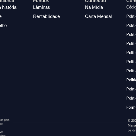
tucional
Fundos
Conteúdo
Com
 história
Lâminas
Na Mídia
Códig
e
Rentabilidade
Carta Mensal
Polít
lho
Polít
Polít
Polít
Polít
Polít
Polít
Polit
Polít
Polít
Formu
da pela
© 202
 de
Mana
os di
ivo
eiros