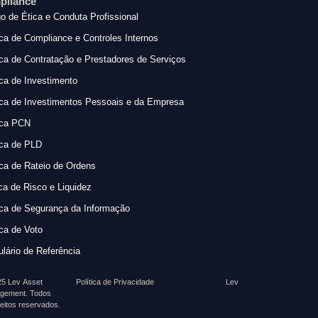
pliance
o de Ética e Conduta Profissional
ica de Compliance e Controles Internos
ica de Contratação e Prestadores de Serviços
ica de Investimento
ica de Investimentos Pessoais e da Empresa
ica PCN
ica de PLD
ica de Rateio de Ordens
ica de Risco e Liquidez
ica de Segurança da Informação
ica de Voto
lário de Referência
5 Lev Asset
Política de Privacidade
Lev
gement. Todos
reitos reservados.