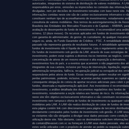
autorizados, integrantes do sistema de distribuição de valores mobiliários. A L
responsabiliza por erros, omissões ou imprecisões no conteúdo das informaçõe
divulgadas, nem por decisões de investimento tomadas com base neste site. A
informações contidas neste site são de caráter exclusivamente informativo e nã
constituem nenhum tipo de aconselhamento de investimentos, notadamente anál
consultoria de valores mobiliários. Nos termos da autorregulamentação da Asso
Brasileira das Entidades dos Mercados Financeiro e de Capitais – ANBIMA, par
avaliação do desempenho do fundo de investimento, é recomendável uma anális
mínimo, 12 (doze meses). Os recursos aplicados em fundos de investimento n
com garantia do administrador, do gestor, do custodiante, de qualquer mecanis
seguro ou, ainda, do Fundo Garantidor de Créditos – FGC. A rentabilidade obtid
passado não representa garantia de resultados futuros. A rentabilidade apresen
fundos de investimento não é líquida de impostos. Leia o regulamento antes de i
Os fundos de investimento sob gestão da LAM, através de suas estratégias de
investimento, podem estar sujeitos a diversos riscos inerentes ao negócio, com
concentração de ativos de um mesmo emissor e alta exposição a derivativos,
investimentos fora do país, e a eventos que acarretem o não pagamento dos at
integrantes de sua carteira, inclusive por força de intervenção, liquidação, regim
administração temporária, falência, recuperação judicial ou extrajudicial dos emi
responsáveis pelos ativos do fundo. Essas estratégias podem resultar em signif
perdas patrimoniais, podendo, inclusive, acarretar perdas superiores ao capital a
consequente obrigação do cotista de aportar recursos adicionais para cobrir o pr
fundos, observada a regulamentação aplicável. Aos investidores é recomendada
investimento, a análise detalhada dos documentos regulatórios dos fundos de
investimento, notadamente a seção relativa aos fatores de risco. As informaçõe
neste site têm objetivo exclusivamente informativo e não constituem recomend
investimento nem tampouco oferta de fundos de investimento ou quaisquer valo
mobiliários pela LAM. A LAM não realiza distribuição de cotas de fundos de inve
esta página contém link com direcionamento para página de terceiros distribuido
devidamente contratados pelos fundos de investimento sob gestão. A LAM ress
os visitantes não são obrigados a divulgar seus dados pessoais como condição
utilização deste site. Não obstante, caso os destinatários solicitem informações
do contato@levasset.com.vc ou forneçam à LAM seus dados pessoais, eles ac
estes serão utilizados com o propósito de atender ao pedido ou requisição subm