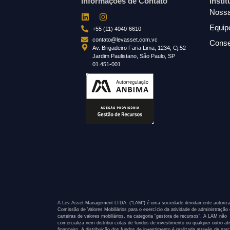
Informações de Contato
Insti
Nossa
Equip
+55 (11) 4040-6610
contato@levasset.com.vc
Conse
Av. Brigadeiro Faria Lima, 1234, Cj.52
Jardim Paulistano, São Paulo, SP
01.451-001
A Lev Asset Management LTDA. (“LAM”) é uma sociedade devidamente autoriza
Comissão de Valores Mobiliários para o exercício da atividade de administração
carteiras de valores mobiliários, na categoria “gestora de recursos”. A LAM não
comercializa nem distribui cotas de fundos de investimento ou qualquer outro at
financeiro. A distribuição dos fundos de investimento é realizada através de parc