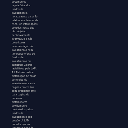
documentos
regulatórios dos
fundos de
investimento,
notadamente a seção
relativa aos fatores de
risco. As informações
contidas neste site
têm objetivo
exclusivamente
informativo e não
constituem
recomendação de
investimento nem
tampouco oferta de
fundos de
investimento ou
quaisquer valores
mobiliários pela LAM.
A LAM não realiza
distribuição de cotas
de fundos de
investimento e esta
página contém link
com direcionamento
para página de
terceiros
distribuidores
devidamente
contratados pelos
fundos de
investimento sob
gestão. A LAM
ressalta que os