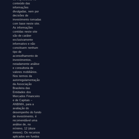
conteúdo das
informações
divulgadas, nem por
decisões de
investimento tomadas
com base neste site.
As informações
contidas neste site
são de caráter
exclusivamente
informativo e não
constituem nenhum
tipo de
aconselhamento de
investimentos,
notadamente análise
e consultoria de
valores mobiliários.
Nos termos da
autorregulamentação
da Associação
Brasileira das
Entidades dos
Mercados Financeiro
e de Capitais –
ANBIMA, para a
avaliação do
desempenho do fundo
de investimento, é
recomendável uma
análise de, no
mínimo, 12 (doze
meses). Os recursos
aplicados em fundos