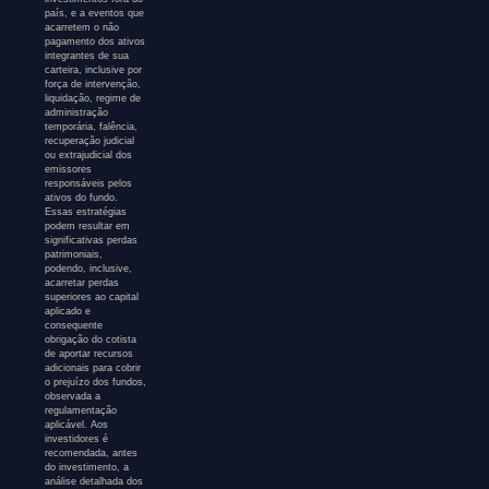
país, e a eventos que
acarretem o não
pagamento dos ativos
integrantes de sua
carteira, inclusive por
força de intervenção,
liquidação, regime de
administração
temporária, falência,
recuperação judicial
ou extrajudicial dos
emissores
responsáveis pelos
ativos do fundo.
Essas estratégias
podem resultar em
significativas perdas
patrimoniais,
podendo, inclusive,
acarretar perdas
superiores ao capital
aplicado e
consequente
obrigação do cotista
de aportar recursos
adicionais para cobrir
o prejuízo dos fundos,
observada a
regulamentação
aplicável. Aos
investidores é
recomendada, antes
do investimento, a
análise detalhada dos