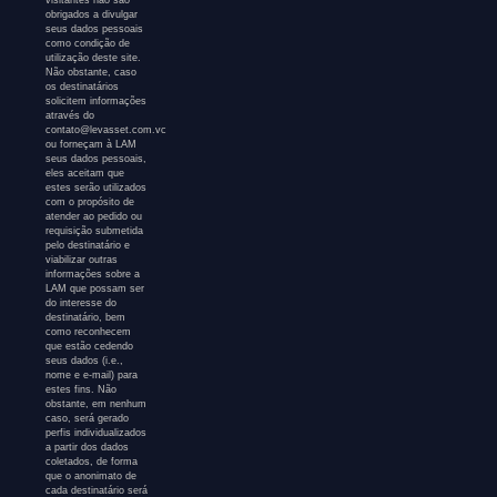
visitantes não são
obrigados a divulgar
seus dados pessoais
como condição de
utilização deste site.
Não obstante, caso
os destinatários
solicitem informações
através do
contato@levasset.com.vc
ou forneçam à LAM
seus dados pessoais,
eles aceitam que
estes serão utilizados
com o propósito de
atender ao pedido ou
requisição submetida
pelo destinatário e
viabilizar outras
informações sobre a
LAM que possam ser
do interesse do
destinatário, bem
como reconhecem
que estão cedendo
seus dados (i.e.,
nome e e-mail) para
estes fins. Não
obstante, em nenhum
caso, será gerado
perfis individualizados
a partir dos dados
coletados, de forma
que o anonimato de
cada destinatário será