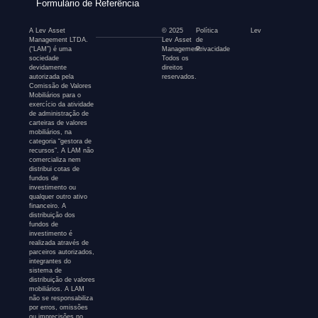
Formulário de Referência
A Lev Asset
© 2025
Política
Lev
Management LTDA.
Lev Asset
de
(“LAM”) é uma
Management.
Privacidade
sociedade
Todos os
devidamente
direitos
autorizada pela
reservados.
Comissão de Valores
Mobiliários para o
exercício da atividade
de administração de
carteiras de valores
mobiliários, na
categoria “gestora de
recursos”. A LAM não
comercializa nem
distribui cotas de
fundos de
investimento ou
qualquer outro ativo
financeiro. A
distribuição dos
fundos de
investimento é
realizada através de
parceiros autorizados,
integrantes do
sistema de
distribuição de valores
mobiliários. A LAM
não se responsabiliza
por erros, omissões
ou imprecisões no