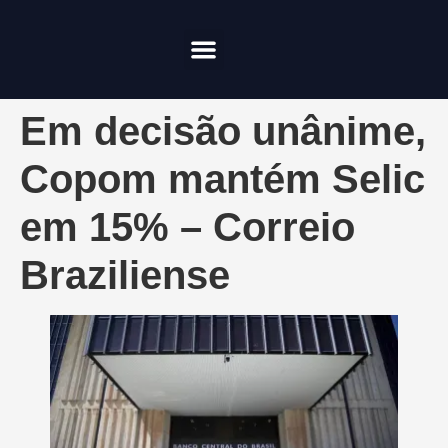
Compliance & Risco
Onde Investir
Em decisão unânime,
Copom mantém Selic
em 15% – Correio
Braziliense