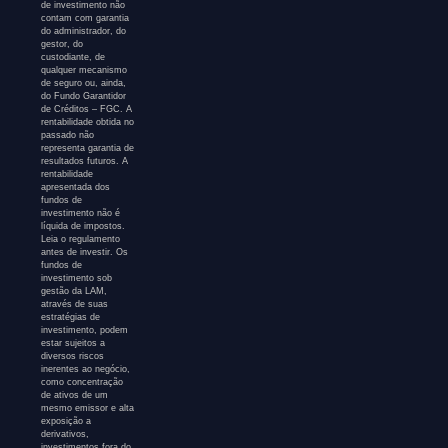
de investimento não
contam com garantia
do administrador, do
gestor, do
custodiante, de
qualquer mecanismo
de seguro ou, ainda,
do Fundo Garantidor
de Créditos – FGC. A
rentabilidade obtida no
passado não
representa garantia de
resultados futuros. A
rentabilidade
apresentada dos
fundos de
investimento não é
líquida de impostos.
Leia o regulamento
antes de investir. Os
fundos de
investimento sob
gestão da LAM,
através de suas
estratégias de
investimento, podem
estar sujeitos a
diversos riscos
inerentes ao negócio,
como concentração
de ativos de um
mesmo emissor e alta
exposição a
derivativos,
investimentos fora do