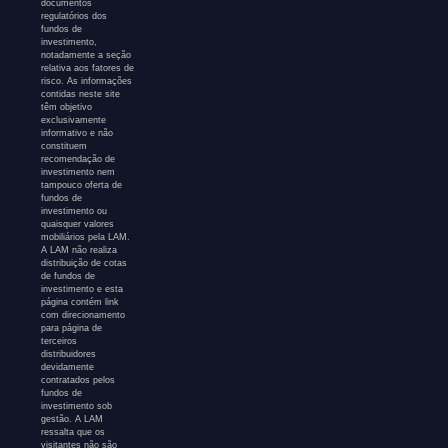
documentos
regulatórios dos
fundos de
investimento,
notadamente a seção
relativa aos fatores de
risco. As informações
contidas neste site
têm objetivo
exclusivamente
informativo e não
constituem
recomendação de
investimento nem
tampouco oferta de
fundos de
investimento ou
quaisquer valores
mobiliários pela LAM.
A LAM não realiza
distribuição de cotas
de fundos de
investimento e esta
página contém link
com direcionamento
para página de
terceiros
distribuidores
devidamente
contratados pelos
fundos de
investimento sob
gestão. A LAM
ressalta que os
visitantes não são