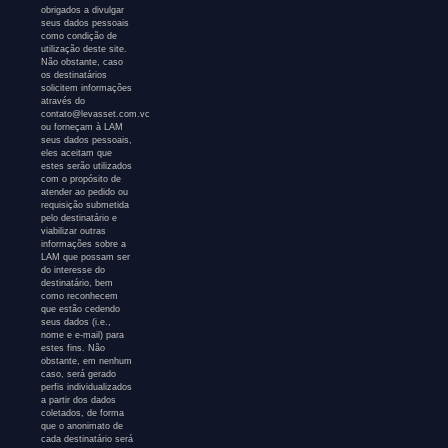
obrigados a divulgar
seus dados pessoais
como condição de
utilização deste site.
Não obstante, caso
os destinatários
solicitem informações
através do
contato@levasset.com.vc
ou forneçam à LAM
seus dados pessoais,
eles aceitam que
estes serão utilizados
com o propósito de
atender ao pedido ou
requisição submetida
pelo destinatário e
viabilizar outras
informações sobre a
LAM que possam ser
do interesse do
destinatário, bem
como reconhecem
que estão cedendo
seus dados (i.e.,
nome e e-mail) para
estes fins. Não
obstante, em nenhum
caso, será gerado
perfis individualizados
a partir dos dados
coletados, de forma
que o anonimato de
cada destinatário será