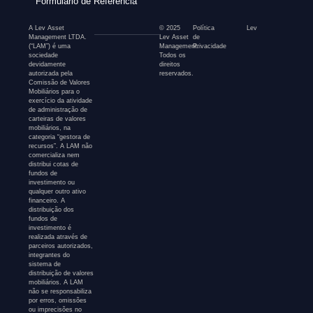
Formulário de Referência
A Lev Asset
© 2025
Política
Lev
Management LTDA.
Lev Asset
de
(“LAM”) é uma
Management.
Privacidade
sociedade
Todos os
devidamente
direitos
autorizada pela
reservados.
Comissão de Valores
Mobiliários para o
exercício da atividade
de administração de
carteiras de valores
mobiliários, na
categoria “gestora de
recursos”. A LAM não
comercializa nem
distribui cotas de
fundos de
investimento ou
qualquer outro ativo
financeiro. A
distribuição dos
fundos de
investimento é
realizada através de
parceiros autorizados,
integrantes do
sistema de
distribuição de valores
mobiliários. A LAM
não se responsabiliza
por erros, omissões
ou imprecisões no