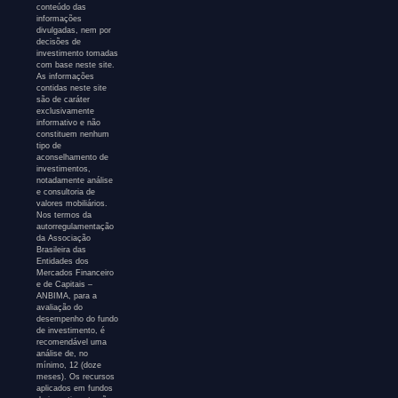
conteúdo das
informações
divulgadas, nem por
decisões de
investimento tomadas
com base neste site.
As informações
contidas neste site
são de caráter
exclusivamente
informativo e não
constituem nenhum
tipo de
aconselhamento de
investimentos,
notadamente análise
e consultoria de
valores mobiliários.
Nos termos da
autorregulamentação
da Associação
Brasileira das
Entidades dos
Mercados Financeiro
e de Capitais –
ANBIMA, para a
avaliação do
desempenho do fundo
de investimento, é
recomendável uma
análise de, no
mínimo, 12 (doze
meses). Os recursos
aplicados em fundos