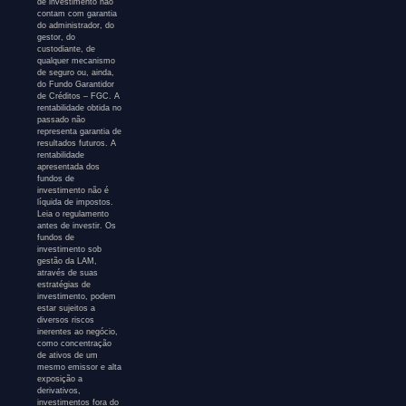
de investimento não
contam com garantia
do administrador, do
gestor, do
custodiante, de
qualquer mecanismo
de seguro ou, ainda,
do Fundo Garantidor
de Créditos – FGC. A
rentabilidade obtida no
passado não
representa garantia de
resultados futuros. A
rentabilidade
apresentada dos
fundos de
investimento não é
líquida de impostos.
Leia o regulamento
antes de investir. Os
fundos de
investimento sob
gestão da LAM,
através de suas
estratégias de
investimento, podem
estar sujeitos a
diversos riscos
inerentes ao negócio,
como concentração
de ativos de um
mesmo emissor e alta
exposição a
derivativos,
investimentos fora do