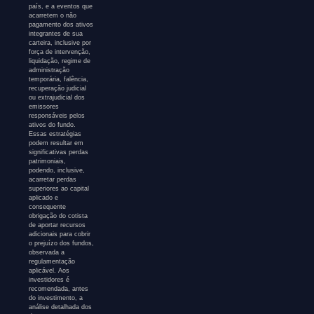
país, e a eventos que
acarretem o não
pagamento dos ativos
integrantes de sua
carteira, inclusive por
força de intervenção,
liquidação, regime de
administração
temporária, falência,
recuperação judicial
ou extrajudicial dos
emissores
responsáveis pelos
ativos do fundo.
Essas estratégias
podem resultar em
significativas perdas
patrimoniais,
podendo, inclusive,
acarretar perdas
superiores ao capital
aplicado e
consequente
obrigação do cotista
de aportar recursos
adicionais para cobrir
o prejuízo dos fundos,
observada a
regulamentação
aplicável. Aos
investidores é
recomendada, antes
do investimento, a
análise detalhada dos