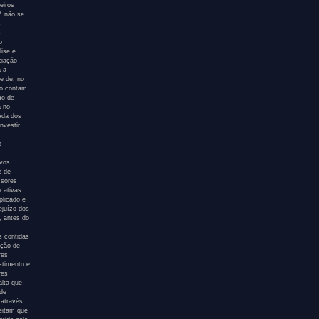
eiros
AM não se
s
s
o
ise e
ciação
a a
e de, no
ão contam
mo de
a no
tada dos
nvestir.
o
ivos
e de
ssores
icativas
plicado e
ejuízo dos
, antes do
s contidas
ação de
res
stimento e
res
alta que
 de
 através
eitam que