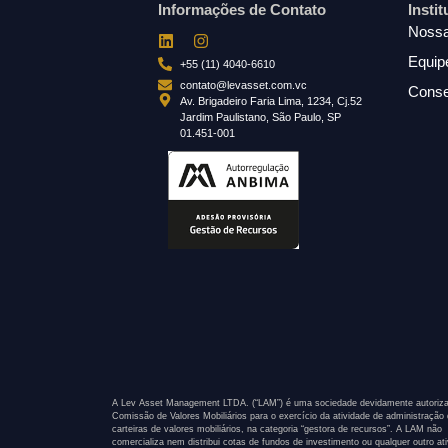
Informações de Contato
Insti
Nossa
Equip
+55 (11) 4040-6610
contato@levasset.com.vc
Conse
Av. Brigadeiro Faria Lima, 1234, Cj.52
Jardim Paulistano, São Paulo, SP
01.451-001
A Lev Asset Management LTDA. (“LAM”) é uma sociedade devidamente autoriza
Comissão de Valores Mobiliários para o exercício da atividade de administração
carteiras de valores mobiliários, na categoria “gestora de recursos”. A LAM não
comercializa nem distribui cotas de fundos de investimento ou qualquer outro at