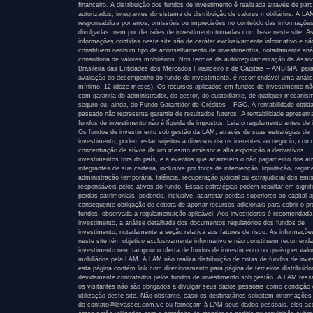
financeiro. A distribuição dos fundos de investimento é realizada através de parc
autorizados, integrantes do sistema de distribuição de valores mobiliários. A L
responsabiliza por erros, omissões ou imprecisões no conteúdo das informaçõe
divulgadas, nem por decisões de investimento tomadas com base neste site. A
informações contidas neste site são de caráter exclusivamente informativo e nã
constituem nenhum tipo de aconselhamento de investimentos, notadamente anál
consultoria de valores mobiliários. Nos termos da autorregulamentação da Asso
Brasileira das Entidades dos Mercados Financeiro e de Capitais – ANBIMA, par
avaliação do desempenho do fundo de investimento, é recomendável uma anális
mínimo, 12 (doze meses). Os recursos aplicados em fundos de investimento n
com garantia do administrador, do gestor, do custodiante, de qualquer mecanis
seguro ou, ainda, do Fundo Garantidor de Créditos – FGC. A rentabilidade obtid
passado não representa garantia de resultados futuros. A rentabilidade apresen
fundos de investimento não é líquida de impostos. Leia o regulamento antes de i
Os fundos de investimento sob gestão da LAM, através de suas estratégias de
investimento, podem estar sujeitos a diversos riscos inerentes ao negócio, com
concentração de ativos de um mesmo emissor e alta exposição a derivativos,
investimentos fora do país, e a eventos que acarretem o não pagamento dos at
integrantes de sua carteira, inclusive por força de intervenção, liquidação, regim
administração temporária, falência, recuperação judicial ou extrajudicial dos emi
responsáveis pelos ativos do fundo. Essas estratégias podem resultar em signif
perdas patrimoniais, podendo, inclusive, acarretar perdas superiores ao capital a
consequente obrigação do cotista de aportar recursos adicionais para cobrir o pr
fundos, observada a regulamentação aplicável. Aos investidores é recomendada
investimento, a análise detalhada dos documentos regulatórios dos fundos de
investimento, notadamente a seção relativa aos fatores de risco. As informaçõe
neste site têm objetivo exclusivamente informativo e não constituem recomend
investimento nem tampouco oferta de fundos de investimento ou quaisquer valo
mobiliários pela LAM. A LAM não realiza distribuição de cotas de fundos de inve
esta página contém link com direcionamento para página de terceiros distribuido
devidamente contratados pelos fundos de investimento sob gestão. A LAM ress
os visitantes não são obrigados a divulgar seus dados pessoais como condição
utilização deste site. Não obstante, caso os destinatários solicitem informações
do contato@levasset.com.vc ou forneçam à LAM seus dados pessoais, eles ac