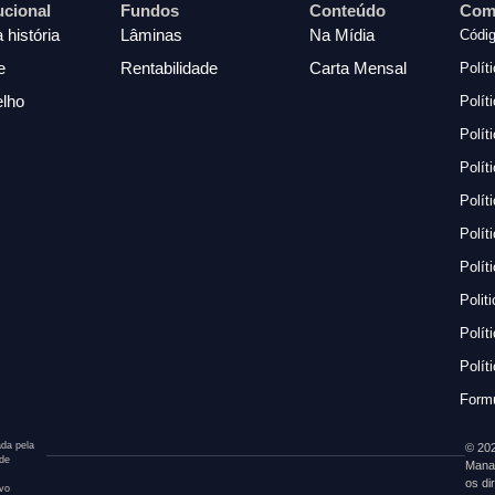
tucional
Fundos
Conteúdo
Com
 história
Lâminas
Na Mídia
Códig
e
Rentabilidade
Carta Mensal
Polít
lho
Polít
Polít
Polít
Polít
Polít
Polít
Polit
Polít
Polít
Formu
da pela
© 202
 de
Mana
os di
ivo