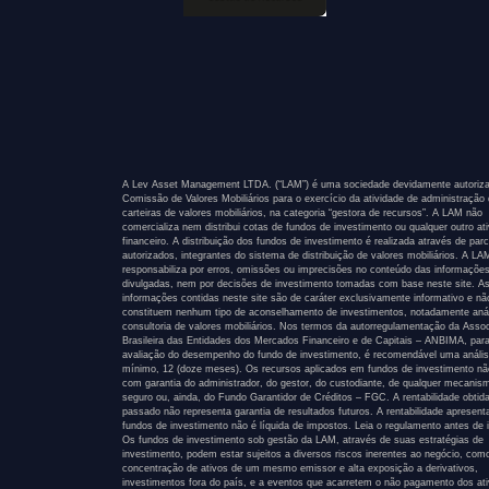
A Lev Asset Management LTDA. (“LAM”) é uma sociedade devidamente autoriza
Comissão de Valores Mobiliários para o exercício da atividade de administração
carteiras de valores mobiliários, na categoria “gestora de recursos”. A LAM não
comercializa nem distribui cotas de fundos de investimento ou qualquer outro at
financeiro. A distribuição dos fundos de investimento é realizada através de parc
autorizados, integrantes do sistema de distribuição de valores mobiliários. A L
responsabiliza por erros, omissões ou imprecisões no conteúdo das informaçõe
divulgadas, nem por decisões de investimento tomadas com base neste site. A
informações contidas neste site são de caráter exclusivamente informativo e nã
constituem nenhum tipo de aconselhamento de investimentos, notadamente anál
consultoria de valores mobiliários. Nos termos da autorregulamentação da Asso
Brasileira das Entidades dos Mercados Financeiro e de Capitais – ANBIMA, par
avaliação do desempenho do fundo de investimento, é recomendável uma anális
mínimo, 12 (doze meses). Os recursos aplicados em fundos de investimento n
com garantia do administrador, do gestor, do custodiante, de qualquer mecanis
seguro ou, ainda, do Fundo Garantidor de Créditos – FGC. A rentabilidade obtid
passado não representa garantia de resultados futuros. A rentabilidade apresen
fundos de investimento não é líquida de impostos. Leia o regulamento antes de i
Os fundos de investimento sob gestão da LAM, através de suas estratégias de
investimento, podem estar sujeitos a diversos riscos inerentes ao negócio, com
concentração de ativos de um mesmo emissor e alta exposição a derivativos,
investimentos fora do país, e a eventos que acarretem o não pagamento dos at