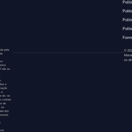
Polít
Polit
Polít
Polít
Formu
da pela
© 202
 de
Mana
os di
ivo
eiros
AM não se
s
s
o
ise e
ciação
a a
e de, no
ão contam
mo de
a no
tada dos
nvestir.
o
ivos