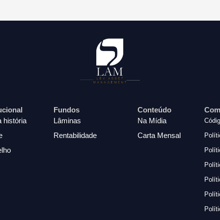
tucional
Fundos
Conteúdo
Com
 história
Lâminas
Na Mídia
Códig
e
Rentabilidade
Carta Mensal
Polít
lho
Polít
Polít
Polít
Polít
Polít