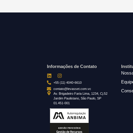
Informações de Contato
Insti
Nossa
Equip
+55 (11) 4040-6610
contato@levasset.com.vc
Conse
Av. Brigadeiro Faria Lima, 1234, Cj.52
Jardim Paulistano, São Paulo, SP
01.451-001