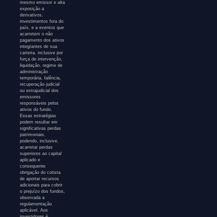
mesmo emissor e alta
exposição a
derivativos,
investimentos fora do
país, e a eventos que
acarretem o não
pagamento dos ativos
integrantes de sua
carteira, inclusive por
força de intervenção,
liquidação, regime de
administração
temporária, falência,
recuperação judicial
ou extrajudicial dos
emissores
responsáveis pelos
ativos do fundo.
Essas estratégias
podem resultar em
significativas perdas
patrimoniais,
podendo, inclusive,
acarretar perdas
superiores ao capital
aplicado e
consequente
obrigação do cotista
de aportar recursos
adicionais para cobrir
o prejuízo dos fundos,
observada a
regulamentação
aplicável. Aos
investidores é