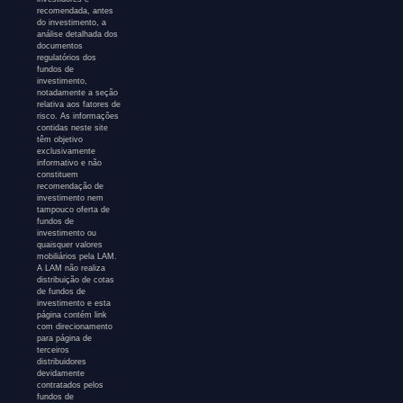
recomendada, antes
do investimento, a
análise detalhada dos
documentos
regulatórios dos
fundos de
investimento,
notadamente a seção
relativa aos fatores de
risco. As informações
contidas neste site
têm objetivo
exclusivamente
informativo e não
constituem
recomendação de
investimento nem
tampouco oferta de
fundos de
investimento ou
quaisquer valores
mobiliários pela LAM.
A LAM não realiza
distribuição de cotas
de fundos de
investimento e esta
página contém link
com direcionamento
para página de
terceiros
distribuidores
devidamente
contratados pelos
fundos de