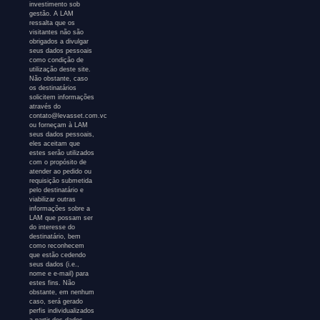
investimento sob
gestão. A LAM
ressalta que os
visitantes não são
obrigados a divulgar
seus dados pessoais
como condição de
utilização deste site.
Não obstante, caso
os destinatários
solicitem informações
através do
contato@levasset.com.vc
ou forneçam à LAM
seus dados pessoais,
eles aceitam que
estes serão utilizados
com o propósito de
atender ao pedido ou
requisição submetida
pelo destinatário e
viabilizar outras
informações sobre a
LAM que possam ser
do interesse do
destinatário, bem
como reconhecem
que estão cedendo
seus dados (i.e.,
nome e e-mail) para
estes fins. Não
obstante, em nenhum
caso, será gerado
perfis individualizados
a partir dos dados