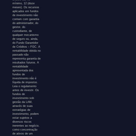
mínimo, 12 (doze
meses). Os recursos
aplicados em fundos
de investimento não
contam com garantia
do administrador, do
gestor, do
custodiante, de
qualquer mecanismo
de seguro ou, ainda,
do Fundo Garantidor
de Créditos – FGC. A
rentabilidade obtida no
passado não
representa garantia de
resultados futuros. A
rentabilidade
apresentada dos
fundos de
investimento não é
líquida de impostos.
Leia o regulamento
antes de investir. Os
fundos de
investimento sob
gestão da LAM,
através de suas
estratégias de
investimento, podem
estar sujeitos a
diversos riscos
inerentes ao negócio,
como concentração
de ativos de um