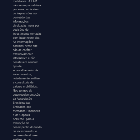
mobiliários. A LAM
não se responsabiliza
por erros, omissões
ou imprecisões no
conteúdo das
informações
divulgadas, nem por
decisões de
investimento tomadas
com base neste site.
As informações
contidas neste site
são de caráter
exclusivamente
informativo e não
constituem nenhum
tipo de
aconselhamento de
investimentos,
notadamente análise
e consultoria de
valores mobiliários.
Nos termos da
autorregulamentação
da Associação
Brasileira das
Entidades dos
Mercados Financeiro
e de Capitais –
ANBIMA, para a
avaliação do
desempenho do fundo
de investimento, é
recomendável uma
análise de, no