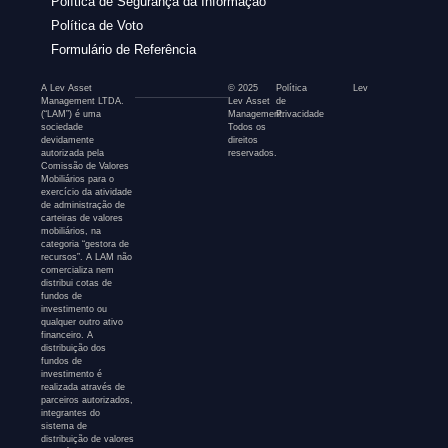
Política de Segurança da Informação
Política de Voto
Formulário de Referência
A Lev Asset
© 2025
Política
Lev
Management LTDA.
Lev Asset
de
(“LAM”) é uma
Management.
Privacidade
sociedade
Todos os
devidamente
direitos
autorizada pela
reservados.
Comissão de Valores
Mobiliários para o
exercício da atividade
de administração de
carteiras de valores
mobiliários, na
categoria “gestora de
recursos”. A LAM não
comercializa nem
distribui cotas de
fundos de
investimento ou
qualquer outro ativo
financeiro. A
distribuição dos
fundos de
investimento é
realizada através de
parceiros autorizados,
integrantes do
sistema de
distribuição de valores