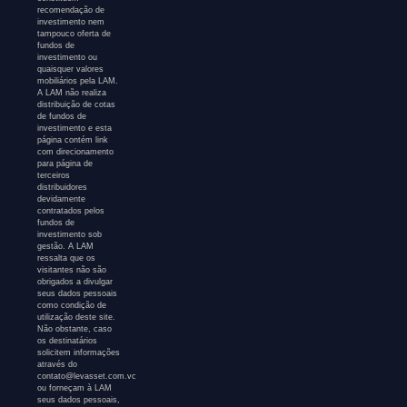
recomendação de
investimento nem
tampouco oferta de
fundos de
investimento ou
quaisquer valores
mobiliários pela LAM.
A LAM não realiza
distribuição de cotas
de fundos de
investimento e esta
página contém link
com direcionamento
para página de
terceiros
distribuidores
devidamente
contratados pelos
fundos de
investimento sob
gestão. A LAM
ressalta que os
visitantes não são
obrigados a divulgar
seus dados pessoais
como condição de
utilização deste site.
Não obstante, caso
os destinatários
solicitem informações
através do
contato@levasset.com.vc
ou forneçam à LAM
seus dados pessoais,