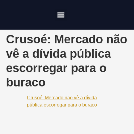
Compliance & Risco
Onde Investir
Crusoé: Mercado não
vê a dívida pública
escorregar para o
buraco
Crusoé: Mercado não vê a dívida
pública escorregar para o buraco