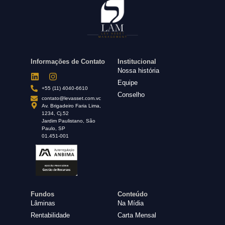
Informações de Contato
Institucional
Nossa história
Equipe
+55 (11) 4040-6610
Conselho
contato@levasset.com.vc
Av. Brigadeiro Faria Lima,
1234, Cj.52
Jardim Paulistano, São
Paulo, SP
01.451-001
Fundos
Conteúdo
Lâminas
Na Mídia
Rentabilidade
Carta Mensal