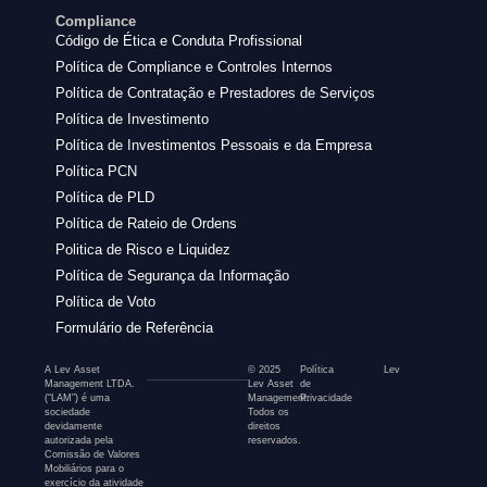
Compliance
Código de Ética e Conduta Profissional
Política de Compliance e Controles Internos
Política de Contratação e Prestadores de Serviços
Política de Investimento
Política de Investimentos Pessoais e da Empresa
Política PCN
Política de PLD
Política de Rateio de Ordens
Politica de Risco e Liquidez
Política de Segurança da Informação
Política de Voto
Formulário de Referência
A Lev Asset
© 2025
Política
Lev
Management LTDA.
Lev Asset
de
(“LAM”) é uma
Management.
Privacidade
sociedade
Todos os
devidamente
direitos
autorizada pela
reservados.
Comissão de Valores
Mobiliários para o
exercício da atividade