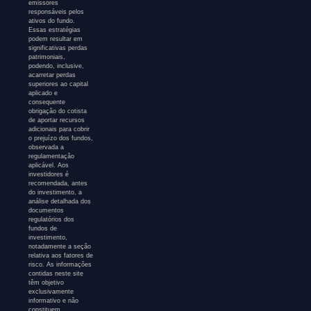
emissores
responsáveis pelos
ativos do fundo.
Essas estratégias
podem resultar em
significativas perdas
patrimoniais,
podendo, inclusive,
acarretar perdas
superiores ao capital
aplicado e
consequente
obrigação do cotista
de aportar recursos
adicionais para cobrir
o prejuízo dos fundos,
observada a
regulamentação
aplicável. Aos
investidores é
recomendada, antes
do investimento, a
análise detalhada dos
documentos
regulatórios dos
fundos de
investimento,
notadamente a seção
relativa aos fatores de
risco. As informações
contidas neste site
têm objetivo
exclusivamente
informativo e não
constituem