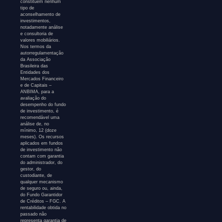
constituem nenhum
tipo de
aconselhamento de
investimentos,
notadamente análise
e consultoria de
valores mobiliários.
Nos termos da
autorregulamentação
da Associação
Brasileira das
Entidades dos
Mercados Financeiro
e de Capitais –
ANBIMA, para a
avaliação do
desempenho do fundo
de investimento, é
recomendável uma
análise de, no
mínimo, 12 (doze
meses). Os recursos
aplicados em fundos
de investimento não
contam com garantia
do administrador, do
gestor, do
custodiante, de
qualquer mecanismo
de seguro ou, ainda,
do Fundo Garantidor
de Créditos – FGC. A
rentabilidade obtida no
passado não
representa garantia de