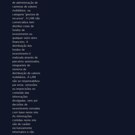
de administração de
carteiras de valores
mobiliários, na
categoria “gestora de
recursos”. A LAM não
comercializa nem
distribui cotas de
fundos de
investimento ou
qualquer outro ativo
financeiro. A
distribuição dos
fundos de
investimento é
realizada através de
parceiros autorizados,
integrantes do
sistema de
distribuição de valores
mobiliários. A LAM
não se responsabiliza
por erros, omissões
ou imprecisões no
conteúdo das
informações
divulgadas, nem por
decisões de
investimento tomadas
com base neste site.
As informações
contidas neste site
são de caráter
exclusivamente
informativo e não