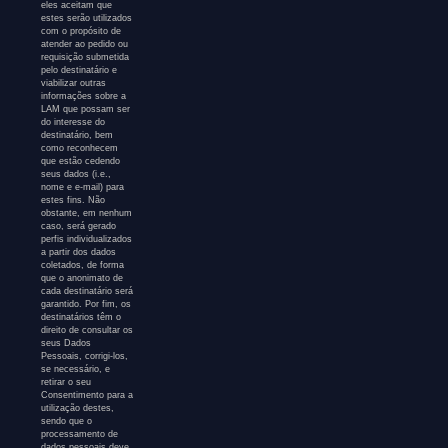
eles aceitam que
estes serão utilizados
com o propósito de
atender ao pedido ou
requisição submetida
pelo destinatário e
viabilizar outras
informações sobre a
LAM que possam ser
do interesse do
destinatário, bem
como reconhecem
que estão cedendo
seus dados (i.e.,
nome e e-mail) para
estes fins. Não
obstante, em nenhum
caso, será gerado
perfis individualizados
a partir dos dados
coletados, de forma
que o anonimato de
cada destinatário será
garantido. Por fim, os
destinatários têm o
direito de consultar os
seus Dados
Pessoais, corrigi-los,
se necessário, e
retirar o seu
Consentimento para a
utilização destes,
sendo que o
processamento de
dados pessoais deve