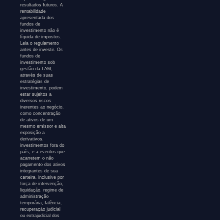
resultados futuros. A
rentabilidade
apresentada dos
fundos de
investimento não é
líquida de impostos.
Leia o regulamento
antes de investir. Os
fundos de
investimento sob
gestão da LAM,
através de suas
estratégias de
investimento, podem
estar sujeitos a
diversos riscos
inerentes ao negócio,
como concentração
de ativos de um
mesmo emissor e alta
exposição a
derivativos,
investimentos fora do
país, e a eventos que
acarretem o não
pagamento dos ativos
integrantes de sua
carteira, inclusive por
força de intervenção,
liquidação, regime de
administração
temporária, falência,
recuperação judicial
ou extrajudicial dos