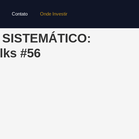
Contato
Onde Investir
O SISTEMÁTICO:
lks #56