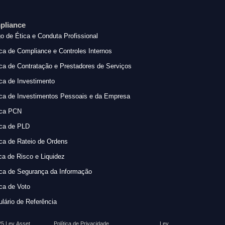
pliance
o de Ética e Conduta Profissional
ica de Compliance e Controles Internos
ica de Contratação e Prestadores de Serviços
ica de Investimento
ica de Investimentos Pessoais e da Empresa
ica PCN
ica de PLD
ica de Rateio de Ordens
ica de Risco e Liquidez
ica de Segurança da Informação
ica de Voto
lário de Referência
5 Lev Asset
Política de Privacidade
Lev