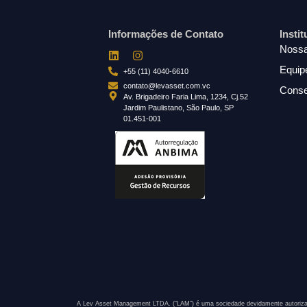
Informações de Contato
Insti
Nossa
Equip
+55 (11) 4040-6610
contato@levasset.com.vc
Conse
Av. Brigadeiro Faria Lima, 1234, Cj.52
Jardim Paulistano, São Paulo, SP
01.451-001
A Lev Asset Management LTDA. (“LAM”) é uma sociedade devidamente autoriza