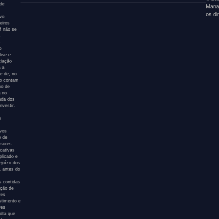
 de
Mana
os di
ivo
eiros
AM não se
s
s
o
ise e
ciação
a a
e de, no
ão contam
mo de
a no
tada dos
nvestir.
o
ivos
e de
ssores
icativas
plicado e
ejuízo dos
, antes do
s contidas
ação de
res
stimento e
res
alta que