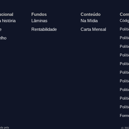
tucional
Fundos
Conteúdo
Com
 história
Lâminas
Na Mídia
Códig
e
Rentabilidade
Carta Mensal
Polít
lho
Polít
Polít
Polít
Polít
Polít
Polít
Polit
Polít
Polít
Formu
da pela
© 202