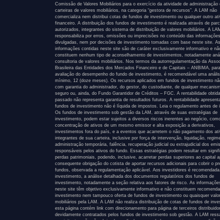
Comissão de Valores Mobiliários para o exercício da atividade de administração
carteiras de valores mobiliários, na categoria “gestora de recursos”. A LAM não
comercializa nem distribui cotas de fundos de investimento ou qualquer outro at
financeiro. A distribuição dos fundos de investimento é realizada através de parc
autorizados, integrantes do sistema de distribuição de valores mobiliários. A L
responsabiliza por erros, omissões ou imprecisões no conteúdo das informaçõe
divulgadas, nem por decisões de investimento tomadas com base neste site. A
informações contidas neste site são de caráter exclusivamente informativo e nã
constituem nenhum tipo de aconselhamento de investimentos, notadamente anál
consultoria de valores mobiliários. Nos termos da autorregulamentação da Asso
Brasileira das Entidades dos Mercados Financeiro e de Capitais – ANBIMA, par
avaliação do desempenho do fundo de investimento, é recomendável uma anális
mínimo, 12 (doze meses). Os recursos aplicados em fundos de investimento n
com garantia do administrador, do gestor, do custodiante, de qualquer mecanis
seguro ou, ainda, do Fundo Garantidor de Créditos – FGC. A rentabilidade obtid
passado não representa garantia de resultados futuros. A rentabilidade apresen
fundos de investimento não é líquida de impostos. Leia o regulamento antes de i
Os fundos de investimento sob gestão da LAM, através de suas estratégias de
investimento, podem estar sujeitos a diversos riscos inerentes ao negócio, com
concentração de ativos de um mesmo emissor e alta exposição a derivativos,
investimentos fora do país, e a eventos que acarretem o não pagamento dos at
integrantes de sua carteira, inclusive por força de intervenção, liquidação, regim
administração temporária, falência, recuperação judicial ou extrajudicial dos emi
responsáveis pelos ativos do fundo. Essas estratégias podem resultar em signif
perdas patrimoniais, podendo, inclusive, acarretar perdas superiores ao capital a
consequente obrigação do cotista de aportar recursos adicionais para cobrir o pr
fundos, observada a regulamentação aplicável. Aos investidores é recomendada
investimento, a análise detalhada dos documentos regulatórios dos fundos de
investimento, notadamente a seção relativa aos fatores de risco. As informaçõe
neste site têm objetivo exclusivamente informativo e não constituem recomend
investimento nem tampouco oferta de fundos de investimento ou quaisquer valo
mobiliários pela LAM. A LAM não realiza distribuição de cotas de fundos de inve
esta página contém link com direcionamento para página de terceiros distribuido
devidamente contratados pelos fundos de investimento sob gestão. A LAM ress