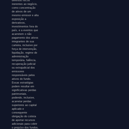
diversos riscos
inerentes ao negócio,
como concentração
de ativos de um
mesmo emissor e alta
exposição a
derivativos,
investimentos fora do
país, e a eventos que
acarretem o não
pagamento dos ativos
integrantes de sua
carteira, inclusive por
força de intervenção,
liquidação, regime de
administração
temporária, falência,
recuperação judicial
ou extrajudicial dos
emissores
responsáveis pelos
ativos do fundo.
Essas estratégias
podem resultar em
significativas perdas
patrimoniais,
podendo, inclusive,
acarretar perdas
superiores ao capital
aplicado e
consequente
obrigação do cotista
de aportar recursos
adicionais para cobrir
o prejuízo dos fundos,