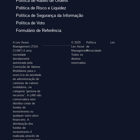
Política de Rateio de Ordens
Politica de Risco e Liquidez
Política de Segurança da Informação
Política de Voto
Formulário de Referência
A Lev Asset
© 2025
Política
Lev
Management LTDA.
Lev Asset
de
(“LAM”) é uma
Management.
Privacidade
sociedade
Todos os
devidamente
direitos
autorizada pela
reservados.
Comissão de Valores
Mobiliários para o
exercício da atividade
de administração de
carteiras de valores
mobiliários, na
categoria “gestora de
recursos”. A LAM não
comercializa nem
distribui cotas de
fundos de
investimento ou
qualquer outro ativo
financeiro. A
distribuição dos
fundos de
investimento é
realizada através de
parceiros autorizados,