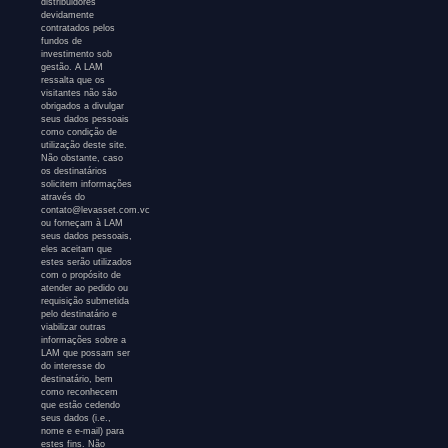
distribuidores
devidamente
contratados pelos
fundos de
investimento sob
gestão. A LAM
ressalta que os
visitantes não são
obrigados a divulgar
seus dados pessoais
como condição de
utilização deste site.
Não obstante, caso
os destinatários
solicitem informações
através do
contato@levasset.com.vc
ou forneçam à LAM
seus dados pessoais,
eles aceitam que
estes serão utilizados
com o propósito de
atender ao pedido ou
requisição submetida
pelo destinatário e
viabilizar outras
informações sobre a
LAM que possam ser
do interesse do
destinatário, bem
como reconhecem
que estão cedendo
seus dados (i.e.,
nome e e-mail) para
estes fins. Não