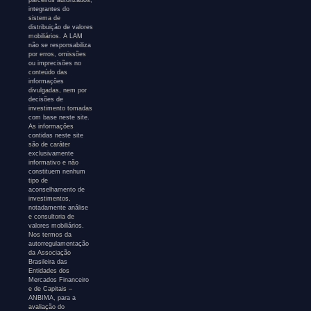
integrantes do
sistema de
distribuição de valores
mobiliários. A LAM
não se responsabiliza
por erros, omissões
ou imprecisões no
conteúdo das
informações
divulgadas, nem por
decisões de
investimento tomadas
com base neste site.
As informações
contidas neste site
são de caráter
exclusivamente
informativo e não
constituem nenhum
tipo de
aconselhamento de
investimentos,
notadamente análise
e consultoria de
valores mobiliários.
Nos termos da
autorregulamentação
da Associação
Brasileira das
Entidades dos
Mercados Financeiro
e de Capitais –
ANBIMA, para a
avaliação do