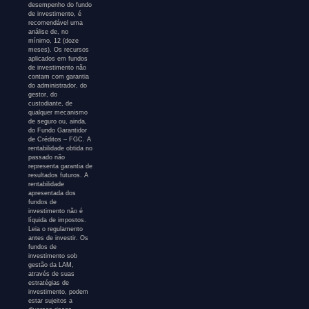
desempenho do fundo
de investimento, é
recomendável uma
análise de, no
mínimo, 12 (doze
meses). Os recursos
aplicados em fundos
de investimento não
contam com garantia
do administrador, do
gestor, do
custodiante, de
qualquer mecanismo
de seguro ou, ainda,
do Fundo Garantidor
de Créditos – FGC. A
rentabilidade obtida no
passado não
representa garantia de
resultados futuros. A
rentabilidade
apresentada dos
fundos de
investimento não é
líquida de impostos.
Leia o regulamento
antes de investir. Os
fundos de
investimento sob
gestão da LAM,
através de suas
estratégias de
investimento, podem
estar sujeitos a