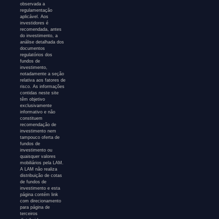
observada a
regulamentação
aplicável. Aos
investidores é
recomendada, antes
do investimento, a
análise detalhada dos
documentos
regulatórios dos
fundos de
investimento,
notadamente a seção
relativa aos fatores de
risco. As informações
contidas neste site
têm objetivo
exclusivamente
informativo e não
constituem
recomendação de
investimento nem
tampouco oferta de
fundos de
investimento ou
quaisquer valores
mobiliários pela LAM.
A LAM não realiza
distribuição de cotas
de fundos de
investimento e esta
página contém link
com direcionamento
para página de
terceiros