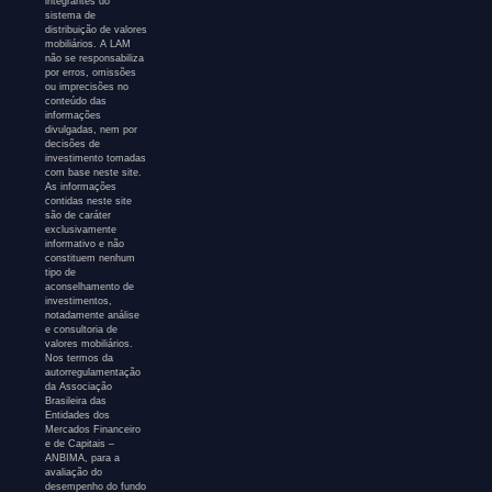
integrantes do
sistema de
distribuição de valores
mobiliários. A LAM
não se responsabiliza
por erros, omissões
ou imprecisões no
conteúdo das
informações
divulgadas, nem por
decisões de
investimento tomadas
com base neste site.
As informações
contidas neste site
são de caráter
exclusivamente
informativo e não
constituem nenhum
tipo de
aconselhamento de
investimentos,
notadamente análise
e consultoria de
valores mobiliários.
Nos termos da
autorregulamentação
da Associação
Brasileira das
Entidades dos
Mercados Financeiro
e de Capitais –
ANBIMA, para a
avaliação do
desempenho do fundo