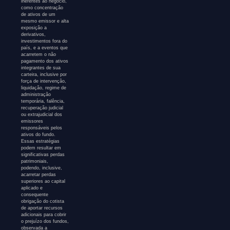
inerentes ao negócio,
como concentração
de ativos de um
mesmo emissor e alta
exposição a
derivativos,
investimentos fora do
país, e a eventos que
acarretem o não
pagamento dos ativos
integrantes de sua
carteira, inclusive por
força de intervenção,
liquidação, regime de
administração
temporária, falência,
recuperação judicial
ou extrajudicial dos
emissores
responsáveis pelos
ativos do fundo.
Essas estratégias
podem resultar em
significativas perdas
patrimoniais,
podendo, inclusive,
acarretar perdas
superiores ao capital
aplicado e
consequente
obrigação do cotista
de aportar recursos
adicionais para cobrir
o prejuízo dos fundos,
observada a