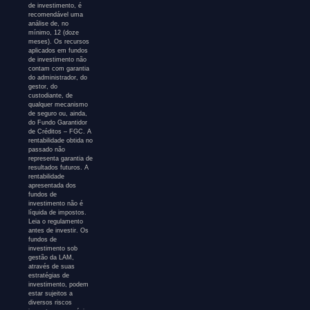
de investimento, é
recomendável uma
análise de, no
mínimo, 12 (doze
meses). Os recursos
aplicados em fundos
de investimento não
contam com garantia
do administrador, do
gestor, do
custodiante, de
qualquer mecanismo
de seguro ou, ainda,
do Fundo Garantidor
de Créditos – FGC. A
rentabilidade obtida no
passado não
representa garantia de
resultados futuros. A
rentabilidade
apresentada dos
fundos de
investimento não é
líquida de impostos.
Leia o regulamento
antes de investir. Os
fundos de
investimento sob
gestão da LAM,
através de suas
estratégias de
investimento, podem
estar sujeitos a
diversos riscos