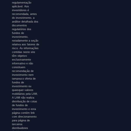
regulamentação
aplicável. Aos
investidores é
recomendada, antes
do investimento, a
análise detalhada dos
documentos
regulatórios dos
fundos de
investimento,
notadamente a seção
relativa aos fatores de
risco. As informações
contidas neste site
têm objetivo
exclusivamente
informativo e não
constituem
recomendação de
investimento nem
tampouco oferta de
fundos de
investimento ou
quaisquer valores
mobiliários pela LAM.
A LAM não realiza
distribuição de cotas
de fundos de
investimento e esta
página contém link
com direcionamento
para página de
terceiros
distribuidores