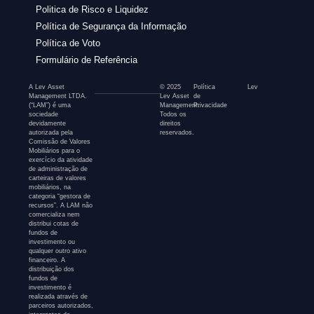
Politica de Risco e Liquidez
Política de Segurança da Informação
Política de Voto
Formulário de Referência
A Lev Asset
© 2025
Política
Lev
Management LTDA.
Lev Asset
de
(“LAM”) é uma
Management.
Privacidade
sociedade
Todos os
devidamente
direitos
autorizada pela
reservados.
Comissão de Valores
Mobiliários para o
exercício da atividade
de administração de
carteiras de valores
mobiliários, na
categoria “gestora de
recursos”. A LAM não
comercializa nem
distribui cotas de
fundos de
investimento ou
qualquer outro ativo
financeiro. A
distribuição dos
fundos de
investimento é
realizada através de
parceiros autorizados,