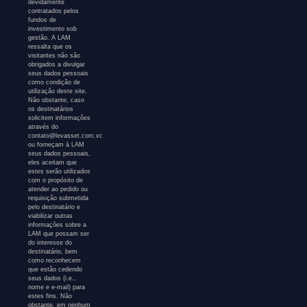
devidamente
contratados pelos
fundos de
investimento sob
gestão. A LAM
ressalta que os
visitantes não são
obrigados a divulgar
seus dados pessoais
como condição de
utilização deste site.
Não obstante, caso
os destinatários
solicitem informações
através do
contato@levasset.com.vc
ou forneçam à LAM
seus dados pessoais,
eles aceitam que
estes serão utilizados
com o propósito de
atender ao pedido ou
requisição submetida
pelo destinatário e
viabilizar outras
informações sobre a
LAM que possam ser
do interesse do
destinatário, bem
como reconhecem
que estão cedendo
seus dados (i.e.,
nome e e-mail) para
estes fins. Não
obstante, em nenhum