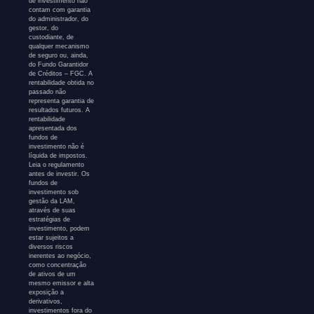
de investimento não
contam com garantia
do administrador, do
gestor, do
custodiante, de
qualquer mecanismo
de seguro ou, ainda,
do Fundo Garantidor
de Créditos – FGC. A
rentabilidade obtida no
passado não
representa garantia de
resultados futuros. A
rentabilidade
apresentada dos
fundos de
investimento não é
líquida de impostos.
Leia o regulamento
antes de investir. Os
fundos de
investimento sob
gestão da LAM,
através de suas
estratégias de
investimento, podem
estar sujeitos a
diversos riscos
inerentes ao negócio,
como concentração
de ativos de um
mesmo emissor e alta
exposição a
derivativos,
investimentos fora do