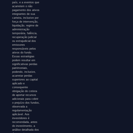
país, e a eventos que
acarretem o não
pagamento dos ativos
integrantes de sua
carteira, inclusive por
força de intervenção,
liquidação, regime de
administração
temporária, falência,
recuperação judicial
ou extrajudicial dos
emissores
responsáveis pelos
ativos do fundo.
Essas estratégias
podem resultar em
significativas perdas
patrimoniais,
podendo, inclusive,
acarretar perdas
superiores ao capital
aplicado e
consequente
obrigação do cotista
de aportar recursos
adicionais para cobrir
o prejuízo dos fundos,
observada a
regulamentação
aplicável. Aos
investidores é
recomendada, antes
do investimento, a
análise detalhada dos