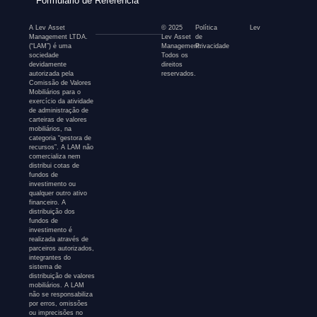
Formulário de Referência
A Lev Asset
© 2025
Política
Lev
Management LTDA.
Lev Asset
de
(“LAM”) é uma
Management.
Privacidade
sociedade
Todos os
devidamente
direitos
autorizada pela
reservados.
Comissão de Valores
Mobiliários para o
exercício da atividade
de administração de
carteiras de valores
mobiliários, na
categoria “gestora de
recursos”. A LAM não
comercializa nem
distribui cotas de
fundos de
investimento ou
qualquer outro ativo
financeiro. A
distribuição dos
fundos de
investimento é
realizada através de
parceiros autorizados,
integrantes do
sistema de
distribuição de valores
mobiliários. A LAM
não se responsabiliza
por erros, omissões
ou imprecisões no