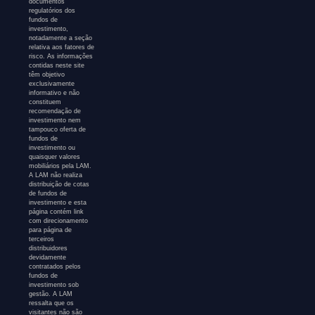
documentos
regulatórios dos
fundos de
investimento,
notadamente a seção
relativa aos fatores de
risco. As informações
contidas neste site
têm objetivo
exclusivamente
informativo e não
constituem
recomendação de
investimento nem
tampouco oferta de
fundos de
investimento ou
quaisquer valores
mobiliários pela LAM.
A LAM não realiza
distribuição de cotas
de fundos de
investimento e esta
página contém link
com direcionamento
para página de
terceiros
distribuidores
devidamente
contratados pelos
fundos de
investimento sob
gestão. A LAM
ressalta que os
visitantes não são