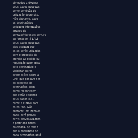
obrigados a divulgar
seus dados pessoais
como condição de
utilização deste site.
Não obstante, caso
os destinatários
solicitem informações
através do
contato@levasset.com.vc
ou forneçam à LAM
seus dados pessoais,
eles aceitam que
estes serão utilizados
com o propósito de
atender ao pedido ou
requisição submetida
pelo destinatário e
viabilizar outras
informações sobre a
LAM que possam ser
do interesse do
destinatário, bem
como reconhecem
que estão cedendo
seus dados (i.e.,
nome e e-mail) para
estes fins. Não
obstante, em nenhum
caso, será gerado
perfis individualizados
a partir dos dados
coletados, de forma
que o anonimato de
cada destinatário será