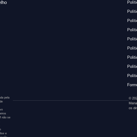
lho
Polít
Polít
Polít
Polít
Polít
Polít
Polit
Polít
Polít
Formu
da pela
© 202
 de
Mana
os di
ivo
eiros
AM não se
s
s
o
ise e