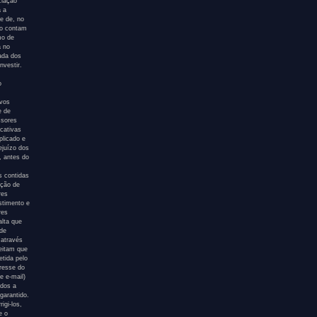
ciação
a a
e de, no
ão contam
mo de
a no
tada dos
nvestir.
o
ivos
e de
ssores
icativas
plicado e
ejuízo dos
, antes do
s contidas
ação de
res
stimento e
res
alta que
 de
 através
eitam que
etida pelo
eresse do
e e-mail)
ados a
garantido.
igi-los,
e o