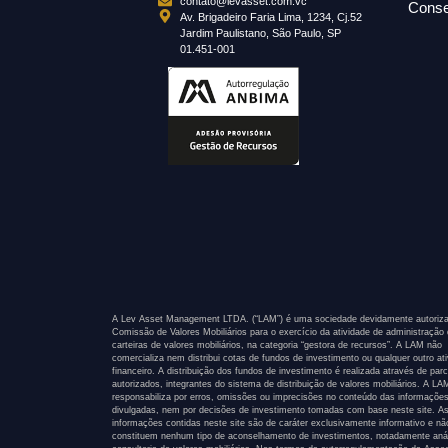
contato@levasset.com.vc
Conse
Av. Brigadeiro Faria Lima, 1234, Cj.52
Jardim Paulistano, São Paulo, SP
01.451-001
A Lev Asset Management LTDA. (“LAM”) é uma sociedade devidamente autoriza
Comissão de Valores Mobiliários para o exercício da atividade de administração
carteiras de valores mobiliários, na categoria “gestora de recursos”. A LAM não
comercializa nem distribui cotas de fundos de investimento ou qualquer outro at
financeiro. A distribuição dos fundos de investimento é realizada através de parc
autorizados, integrantes do sistema de distribuição de valores mobiliários. A L
responsabiliza por erros, omissões ou imprecisões no conteúdo das informaçõe
divulgadas, nem por decisões de investimento tomadas com base neste site. A
informações contidas neste site são de caráter exclusivamente informativo e nã
constituem nenhum tipo de aconselhamento de investimentos, notadamente anál