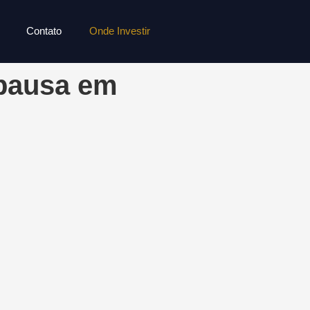
Contato
Onde Investir
 pausa em