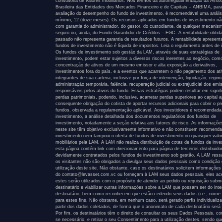
consultoria de valores mobiliários. Nos termos da autorregulamentação da Asso
Brasileira das Entidades dos Mercados Financeiro e de Capitais – ANBIMA, par
avaliação do desempenho do fundo de investimento, é recomendável uma anális
mínimo, 12 (doze meses). Os recursos aplicados em fundos de investimento n
com garantia do administrador, do gestor, do custodiante, de qualquer mecanis
seguro ou, ainda, do Fundo Garantidor de Créditos – FGC. A rentabilidade obtid
passado não representa garantia de resultados futuros. A rentabilidade apresen
fundos de investimento não é líquida de impostos. Leia o regulamento antes de i
Os fundos de investimento sob gestão da LAM, através de suas estratégias de
investimento, podem estar sujeitos a diversos riscos inerentes ao negócio, com
concentração de ativos de um mesmo emissor e alta exposição a derivativos,
investimentos fora do país, e a eventos que acarretem o não pagamento dos at
integrantes de sua carteira, inclusive por força de intervenção, liquidação, regim
administração temporária, falência, recuperação judicial ou extrajudicial dos emi
responsáveis pelos ativos do fundo. Essas estratégias podem resultar em signif
perdas patrimoniais, podendo, inclusive, acarretar perdas superiores ao capital a
consequente obrigação do cotista de aportar recursos adicionais para cobrir o pr
fundos, observada a regulamentação aplicável. Aos investidores é recomendada
investimento, a análise detalhada dos documentos regulatórios dos fundos de
investimento, notadamente a seção relativa aos fatores de risco. As informaçõe
neste site têm objetivo exclusivamente informativo e não constituem recomend
investimento nem tampouco oferta de fundos de investimento ou quaisquer valo
mobiliários pela LAM. A LAM não realiza distribuição de cotas de fundos de inve
esta página contém link com direcionamento para página de terceiros distribuido
devidamente contratados pelos fundos de investimento sob gestão. A LAM ress
os visitantes não são obrigados a divulgar seus dados pessoais como condição
utilização deste site. Não obstante, caso os destinatários solicitem informações
do contato@levasset.com.vc ou forneçam à LAM seus dados pessoais, eles ac
estes serão utilizados com o propósito de atender ao pedido ou requisição subm
destinatário e viabilizar outras informações sobre a LAM que possam ser do int
destinatário, bem como reconhecem que estão cedendo seus dados (i.e., nome 
para estes fins. Não obstante, em nenhum caso, será gerado perfis individualiz
partir dos dados coletados, de forma que o anonimato de cada destinatário será 
Por fim, os destinatários têm o direito de consultar os seus Dados Pessoais, corr
se necessário, e retirar o seu Consentimento para a utilização destes, sendo qu