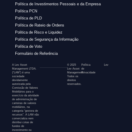
Política de Investimentos Pessoais e da Empresa
Política PCN
Política de PLD
Política de Rateio de Ordens
Politica de Risco e Liquidez
Política de Segurança da Informação
Política de Voto
Formulário de Referência
A Lev Asset
© 2025
Política
Lev
Management LTDA.
Lev Asset
de
(“LAM”) é uma
Management.
Privacidade
sociedade
Todos os
devidamente
direitos
autorizada pela
reservados.
Comissão de Valores
Mobiliários para o
exercício da atividade
de administração de
carteiras de valores
mobiliários, na
categoria “gestora de
recursos”. A LAM não
comercializa nem
distribui cotas de
fundos de
investimento ou