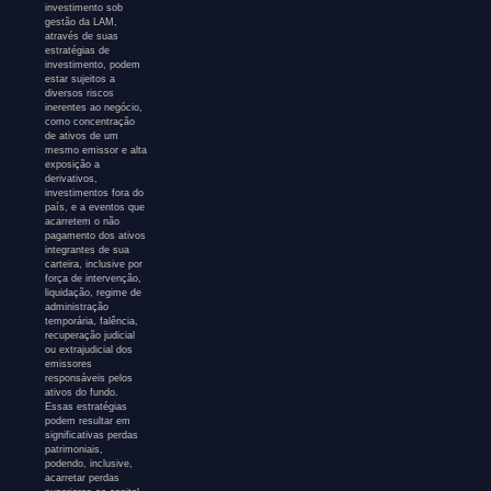
investimento sob
gestão da LAM,
através de suas
estratégias de
investimento, podem
estar sujeitos a
diversos riscos
inerentes ao negócio,
como concentração
de ativos de um
mesmo emissor e alta
exposição a
derivativos,
investimentos fora do
país, e a eventos que
acarretem o não
pagamento dos ativos
integrantes de sua
carteira, inclusive por
força de intervenção,
liquidação, regime de
administração
temporária, falência,
recuperação judicial
ou extrajudicial dos
emissores
responsáveis pelos
ativos do fundo.
Essas estratégias
podem resultar em
significativas perdas
patrimoniais,
podendo, inclusive,
acarretar perdas