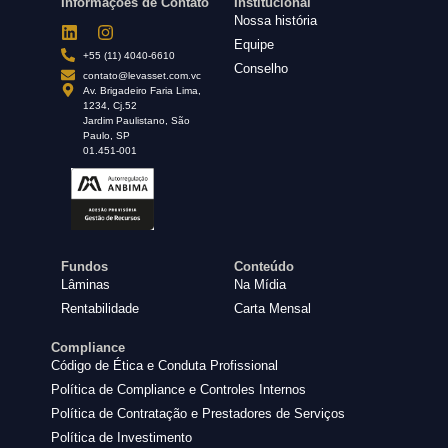
Informações de Contato
Institucional
Nossa história
Equipe
+55 (11) 4040-6610
Conselho
contato@levasset.com.vc
Av. Brigadeiro Faria Lima,
1234, Cj.52
Jardim Paulistano, São
Paulo, SP
01.451-001
Fundos
Conteúdo
Lâminas
Na Mídia
Rentabilidade
Carta Mensal
Compliance
Código de Ética e Conduta Profissional
Política de Compliance e Controles Internos
Política de Contratação e Prestadores de Serviços
Política de Investimento