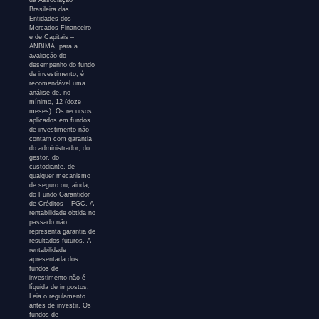
da Associação
Brasileira das
Entidades dos
Mercados Financeiro
e de Capitais –
ANBIMA, para a
avaliação do
desempenho do fundo
de investimento, é
recomendável uma
análise de, no
mínimo, 12 (doze
meses). Os recursos
aplicados em fundos
de investimento não
contam com garantia
do administrador, do
gestor, do
custodiante, de
qualquer mecanismo
de seguro ou, ainda,
do Fundo Garantidor
de Créditos – FGC. A
rentabilidade obtida no
passado não
representa garantia de
resultados futuros. A
rentabilidade
apresentada dos
fundos de
investimento não é
líquida de impostos.
Leia o regulamento
antes de investir. Os
fundos de