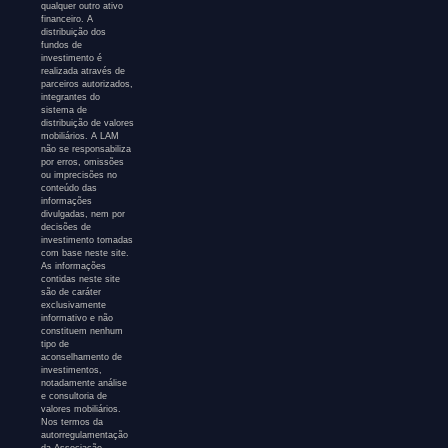
qualquer outro ativo
financeiro. A
distribuição dos
fundos de
investimento é
realizada através de
parceiros autorizados,
integrantes do
sistema de
distribuição de valores
mobiliários. A LAM
não se responsabiliza
por erros, omissões
ou imprecisões no
conteúdo das
informações
divulgadas, nem por
decisões de
investimento tomadas
com base neste site.
As informações
contidas neste site
são de caráter
exclusivamente
informativo e não
constituem nenhum
tipo de
aconselhamento de
investimentos,
notadamente análise
e consultoria de
valores mobiliários.
Nos termos da
autorregulamentação