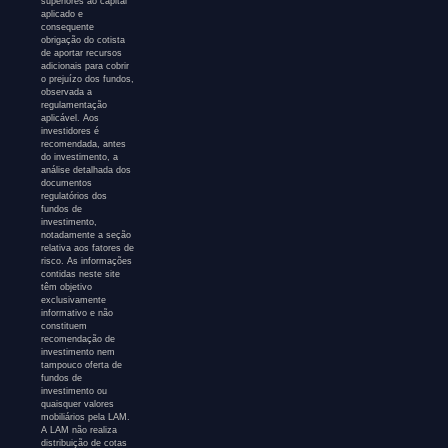
superiores ao capital
aplicado e
consequente
obrigação do cotista
de aportar recursos
adicionais para cobrir
o prejuízo dos fundos,
observada a
regulamentação
aplicável. Aos
investidores é
recomendada, antes
do investimento, a
análise detalhada dos
documentos
regulatórios dos
fundos de
investimento,
notadamente a seção
relativa aos fatores de
risco. As informações
contidas neste site
têm objetivo
exclusivamente
informativo e não
constituem
recomendação de
investimento nem
tampouco oferta de
fundos de
investimento ou
quaisquer valores
mobiliários pela LAM.
A LAM não realiza
distribuição de cotas