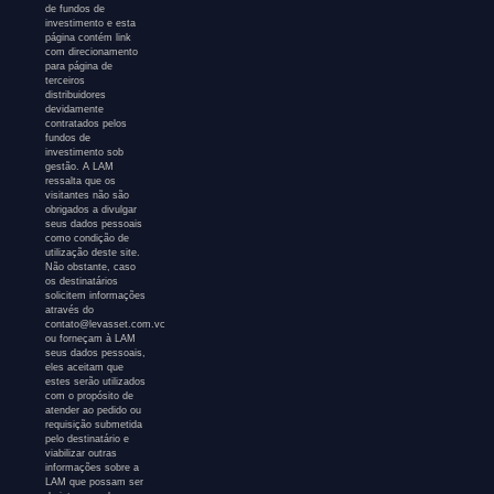
de fundos de
investimento e esta
página contém link
com direcionamento
para página de
terceiros
distribuidores
devidamente
contratados pelos
fundos de
investimento sob
gestão. A LAM
ressalta que os
visitantes não são
obrigados a divulgar
seus dados pessoais
como condição de
utilização deste site.
Não obstante, caso
os destinatários
solicitem informações
através do
contato@levasset.com.vc
ou forneçam à LAM
seus dados pessoais,
eles aceitam que
estes serão utilizados
com o propósito de
atender ao pedido ou
requisição submetida
pelo destinatário e
viabilizar outras
informações sobre a
LAM que possam ser