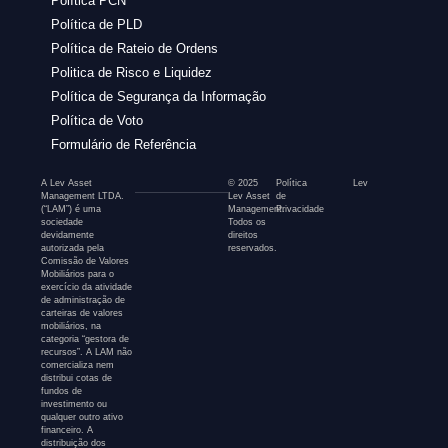
Política PCN
Política de PLD
Política de Rateio de Ordens
Politica de Risco e Liquidez
Política de Segurança da Informação
Política de Voto
Formulário de Referência
A Lev Asset
© 2025
Política
Lev
Management LTDA.
Lev Asset
de
(“LAM”) é uma
Management.
Privacidade
sociedade
Todos os
devidamente
direitos
autorizada pela
reservados.
Comissão de Valores
Mobiliários para o
exercício da atividade
de administração de
carteiras de valores
mobiliários, na
categoria “gestora de
recursos”. A LAM não
comercializa nem
distribui cotas de
fundos de
investimento ou
qualquer outro ativo
financeiro. A
distribuição dos