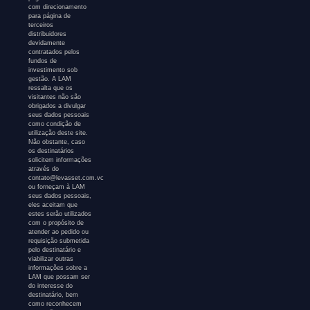
com direcionamento
para página de
terceiros
distribuidores
devidamente
contratados pelos
fundos de
investimento sob
gestão. A LAM
ressalta que os
visitantes não são
obrigados a divulgar
seus dados pessoais
como condição de
utilização deste site.
Não obstante, caso
os destinatários
solicitem informações
através do
contato@levasset.com.vc
ou forneçam à LAM
seus dados pessoais,
eles aceitam que
estes serão utilizados
com o propósito de
atender ao pedido ou
requisição submetida
pelo destinatário e
viabilizar outras
informações sobre a
LAM que possam ser
do interesse do
destinatário, bem
como reconhecem