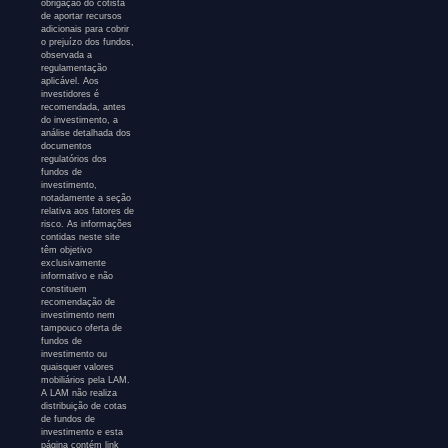
obrigação do cotista
de aportar recursos
adicionais para cobrir
o prejuízo dos fundos,
observada a
regulamentação
aplicável. Aos
investidores é
recomendada, antes
do investimento, a
análise detalhada dos
documentos
regulatórios dos
fundos de
investimento,
notadamente a seção
relativa aos fatores de
risco. As informações
contidas neste site
têm objetivo
exclusivamente
informativo e não
constituem
recomendação de
investimento nem
tampouco oferta de
fundos de
investimento ou
quaisquer valores
mobiliários pela LAM.
A LAM não realiza
distribuição de cotas
de fundos de
investimento e esta
página contém link