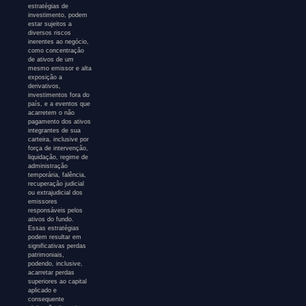
estratégias de
investimento, podem
estar sujeitos a
diversos riscos
inerentes ao negócio,
como concentração
de ativos de um
mesmo emissor e alta
exposição a
derivativos,
investimentos fora do
país, e a eventos que
acarretem o não
pagamento dos ativos
integrantes de sua
carteira, inclusive por
força de intervenção,
liquidação, regime de
administração
temporária, falência,
recuperação judicial
ou extrajudicial dos
emissores
responsáveis pelos
ativos do fundo.
Essas estratégias
podem resultar em
significativas perdas
patrimoniais,
podendo, inclusive,
acarretar perdas
superiores ao capital
aplicado e
consequente