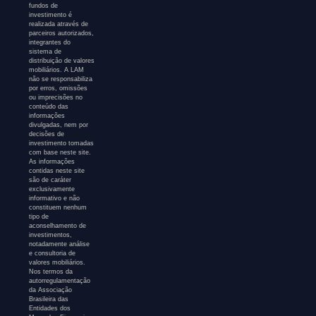
fundos de
investimento é
realizada através de
parceiros autorizados,
integrantes do
sistema de
distribuição de valores
mobiliários. A LAM
não se responsabiliza
por erros, omissões
ou imprecisões no
conteúdo das
informações
divulgadas, nem por
decisões de
investimento tomadas
com base neste site.
As informações
contidas neste site
são de caráter
exclusivamente
informativo e não
constituem nenhum
tipo de
aconselhamento de
investimentos,
notadamente análise
e consultoria de
valores mobiliários.
Nos termos da
autorregulamentação
da Associação
Brasileira das
Entidades dos