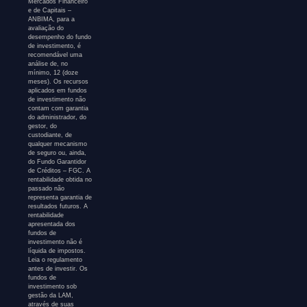
Mercados Financeiro
e de Capitais –
ANBIMA, para a
avaliação do
desempenho do fundo
de investimento, é
recomendável uma
análise de, no
mínimo, 12 (doze
meses). Os recursos
aplicados em fundos
de investimento não
contam com garantia
do administrador, do
gestor, do
custodiante, de
qualquer mecanismo
de seguro ou, ainda,
do Fundo Garantidor
de Créditos – FGC. A
rentabilidade obtida no
passado não
representa garantia de
resultados futuros. A
rentabilidade
apresentada dos
fundos de
investimento não é
líquida de impostos.
Leia o regulamento
antes de investir. Os
fundos de
investimento sob
gestão da LAM,
através de suas