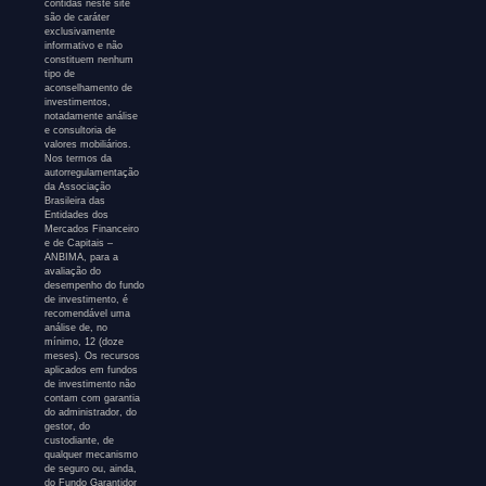
contidas neste site
são de caráter
exclusivamente
informativo e não
constituem nenhum
tipo de
aconselhamento de
investimentos,
notadamente análise
e consultoria de
valores mobiliários.
Nos termos da
autorregulamentação
da Associação
Brasileira das
Entidades dos
Mercados Financeiro
e de Capitais –
ANBIMA, para a
avaliação do
desempenho do fundo
de investimento, é
recomendável uma
análise de, no
mínimo, 12 (doze
meses). Os recursos
aplicados em fundos
de investimento não
contam com garantia
do administrador, do
gestor, do
custodiante, de
qualquer mecanismo
de seguro ou, ainda,
do Fundo Garantidor