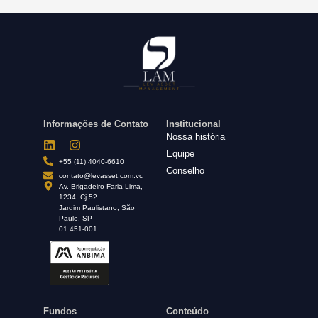
Informações de Contato
Institucional
Nossa história
Equipe
+55 (11) 4040-6610
Conselho
contato@levasset.com.vc
Av. Brigadeiro Faria Lima,
1234, Cj.52
Jardim Paulistano, São
Paulo, SP
01.451-001
Fundos
Conteúdo