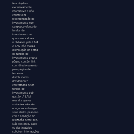
têm objetivo
exclusivamente
informativo e não
constituem
recomendação de
investimento nem
tampouco oferta de
fundos de
investimento ou
quaisquer valores
mobiliários pela LAM.
A LAM não realiza
distribuição de cotas
de fundos de
investimento e esta
página contém link
com direcionamento
para página de
terceiros
distribuidores
devidamente
contratados pelos
fundos de
investimento sob
gestão. A LAM
ressalta que os
visitantes não são
obrigados a divulgar
seus dados pessoais
como condição de
utilização deste site.
Não obstante, caso
os destinatários
solicitem informações