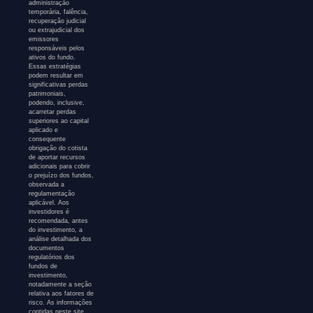
administração
temporária, falência,
recuperação judicial
ou extrajudicial dos
emissores
responsáveis pelos
ativos do fundo.
Essas estratégias
podem resultar em
significativas perdas
patrimoniais,
podendo, inclusive,
acarretar perdas
superiores ao capital
aplicado e
consequente
obrigação do cotista
de aportar recursos
adicionais para cobrir
o prejuízo dos fundos,
observada a
regulamentação
aplicável. Aos
investidores é
recomendada, antes
do investimento, a
análise detalhada dos
documentos
regulatórios dos
fundos de
investimento,
notadamente a seção
relativa aos fatores de
risco. As informações
contidas neste site