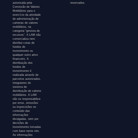
autorizada pela
reservados.
Comissão de Valores
Mobiliários para o
exercício da atividade
de administração de
carteiras de valores
mobiliários, na
categoria “gestora de
recursos”. A LAM não
comercializa nem
distribui cotas de
fundos de
investimento ou
qualquer outro ativo
financeiro. A
distribuição dos
fundos de
investimento é
realizada através de
parceiros autorizados,
integrantes do
sistema de
distribuição de valores
mobiliários. A LAM
não se responsabiliza
por erros, omissões
ou imprecisões no
conteúdo das
informações
divulgadas, nem por
decisões de
investimento tomadas
com base neste site.
As informações