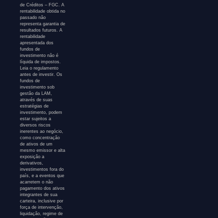
de Créditos – FGC. A
rentabilidade obtida no
passado não
representa garantia de
resultados futuros. A
rentabilidade
apresentada dos
fundos de
investimento não é
líquida de impostos.
Leia o regulamento
antes de investir. Os
fundos de
investimento sob
gestão da LAM,
através de suas
estratégias de
investimento, podem
estar sujeitos a
diversos riscos
inerentes ao negócio,
como concentração
de ativos de um
mesmo emissor e alta
exposição a
derivativos,
investimentos fora do
país, e a eventos que
acarretem o não
pagamento dos ativos
integrantes de sua
carteira, inclusive por
força de intervenção,
liquidação, regime de