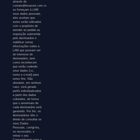
através do
contato@levasset.com.vc
ou forneçam à LAM
seus dados pessoais,
eles aceitam que
estes serão utilizados
com o propósito de
atender ao pedido ou
requisição submetida
pelo destinatário e
viabilizar outras
informações sobre a
LAM que possam ser
do interesse do
destinatário, bem
como reconhecem
que estão cedendo
seus dados (i.e.,
nome e e-mail) para
estes fins. Não
obstante, em nenhum
caso, será gerado
perfis individualizados
a partir dos dados
coletados, de forma
que o anonimato de
cada destinatário será
garantido. Por fim, os
destinatários têm o
direito de consultar os
seus Dados
Pessoais, corrigi-los,
se necessário, e
retirar o seu
Consentimento para a