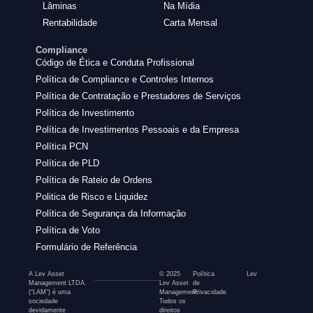
Lâminas
Na Mídia
Rentabilidade
Carta Mensal
Compliance
Código de Ética e Conduta Profissional
Política de Compliance e Controles Internos
Política de Contratação e Prestadores de Serviços
Política de Investimento
Política de Investimentos Pessoais e da Empresa
Política PCN
Política de PLD
Política de Rateio de Ordens
Politica de Risco e Liquidez
Política de Segurança da Informação
Política de Voto
Formulário de Referência
A Lev Asset
© 2025
Política
Lev
Management LTDA.
Lev Asset
de
(“LAM”) é uma
Management.
Privacidade
sociedade
Todos os
devidamente
direitos