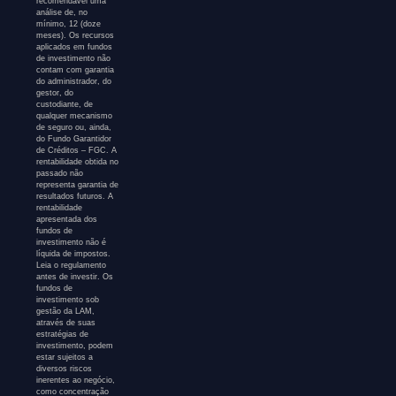
recomendável uma
análise de, no
mínimo, 12 (doze
meses). Os recursos
aplicados em fundos
de investimento não
contam com garantia
do administrador, do
gestor, do
custodiante, de
qualquer mecanismo
de seguro ou, ainda,
do Fundo Garantidor
de Créditos – FGC. A
rentabilidade obtida no
passado não
representa garantia de
resultados futuros. A
rentabilidade
apresentada dos
fundos de
investimento não é
líquida de impostos.
Leia o regulamento
antes de investir. Os
fundos de
investimento sob
gestão da LAM,
através de suas
estratégias de
investimento, podem
estar sujeitos a
diversos riscos
inerentes ao negócio,
como concentração