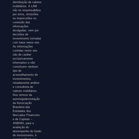
distribuição de valores
mobiliários. A LAM
não se responsabiliza
por erros, omissões
ou imprecisões no
conteúdo das
informações
divulgadas, nem por
decisões de
investimento tomadas
com base neste site.
As informações
contidas neste site
são de caráter
exclusivamente
informativo e não
constituem nenhum
tipo de
aconselhamento de
investimentos,
notadamente análise
e consultoria de
valores mobiliários.
Nos termos da
autorregulamentação
da Associação
Brasileira das
Entidades dos
Mercados Financeiro
e de Capitais –
ANBIMA, para a
avaliação do
desempenho do fundo
de investimento, é