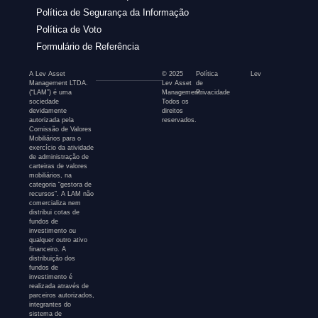
Política de Segurança da Informação
Política de Voto
Formulário de Referência
A Lev Asset
© 2025
Política
Lev
Management LTDA.
Lev Asset
de
(“LAM”) é uma
Management.
Privacidade
sociedade
Todos os
devidamente
direitos
autorizada pela
reservados.
Comissão de Valores
Mobiliários para o
exercício da atividade
de administração de
carteiras de valores
mobiliários, na
categoria “gestora de
recursos”. A LAM não
comercializa nem
distribui cotas de
fundos de
investimento ou
qualquer outro ativo
financeiro. A
distribuição dos
fundos de
investimento é
realizada através de
parceiros autorizados,
integrantes do
sistema de