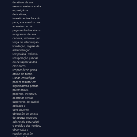
de ativos de um
mesmo emissor e alta
exposição a
derivativos,
investimentos fora do
país, e a eventos que
acarretem o não
pagamento dos ativos
integrantes de sua
carteira, inclusive por
força de intervenção,
liquidação, regime de
administração
temporária, falência,
recuperação judicial
ou extrajudicial dos
emissores
responsáveis pelos
ativos do fundo.
Essas estratégias
podem resultar em
significativas perdas
patrimoniais,
podendo, inclusive,
acarretar perdas
superiores ao capital
aplicado e
consequente
obrigação do cotista
de aportar recursos
adicionais para cobrir
o prejuízo dos fundos,
observada a
regulamentação