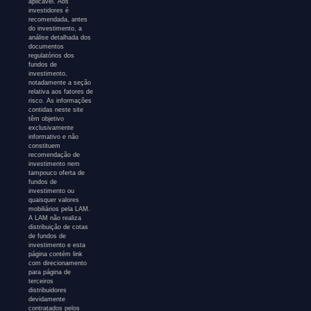
aplicável. Aos
investidores é
recomendada, antes
do investimento, a
análise detalhada dos
documentos
regulatórios dos
fundos de
investimento,
notadamente a seção
relativa aos fatores de
risco. As informações
contidas neste site
têm objetivo
exclusivamente
informativo e não
constituem
recomendação de
investimento nem
tampouco oferta de
fundos de
investimento ou
quaisquer valores
mobiliários pela LAM.
A LAM não realiza
distribuição de cotas
de fundos de
investimento e esta
página contém link
com direcionamento
para página de
terceiros
distribuidores
devidamente
contratados pelos