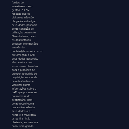
fundos de
investimento sob
gestão. A LAM
ressalta que os
visitantes não são
obrigados a divulgar
seus dados pessoais
como condição de
utilização deste site.
Não obstante, caso
os destinatários
solicitem informações
através do
contato@levasset.com.vc
ou forneçam à LAM
seus dados pessoais,
eles aceitam que
estes serão utilizados
com o propósito de
atender ao pedido ou
requisição submetida
pelo destinatário e
viabilizar outras
informações sobre a
LAM que possam ser
do interesse do
destinatário, bem
como reconhecem
que estão cedendo
seus dados (i.e.,
nome e e-mail) para
estes fins. Não
obstante, em nenhum
caso, será gerado