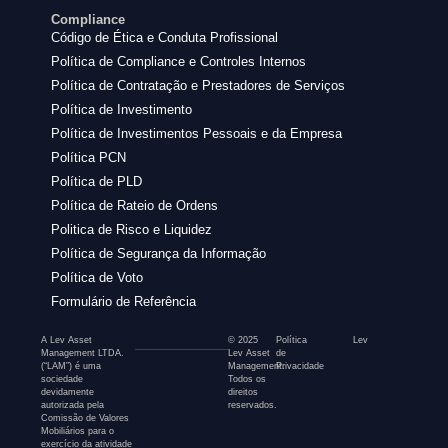
Compliance
Código de Ética e Conduta Profissional
Política de Compliance e Controles Internos
Política de Contratação e Prestadores de Serviços
Política de Investimento
Política de Investimentos Pessoais e da Empresa
Política PCN
Política de PLD
Política de Rateio de Ordens
Politica de Risco e Liquidez
Política de Segurança da Informação
Política de Voto
Formulário de Referência
A Lev Asset
© 2025
Política
Lev
Management LTDA.
Lev Asset
de
(“LAM”) é uma
Management.
Privacidade
sociedade
Todos os
devidamente
direitos
autorizada pela
reservados.
Comissão de Valores
Mobiliários para o
exercício da atividade