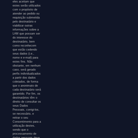
eles aceitam que
estes serão utilizados
com o propósito de
atender ao pedido ou
requisição submetida
pelo destinatário e
viabilizar outras
informações sobre a
LAM que possam ser
do interesse do
destinatário, bem
como reconhecem
que estão cedendo
seus dados (i.e.,
nome e e-mail) para
estes fins. Não
obstante, em nenhum
caso, será gerado
perfis individualizados
a partir dos dados
coletados, de forma
que o anonimato de
cada destinatário será
garantido. Por fim, os
destinatários têm o
direito de consultar os
seus Dados
Pessoais, corrigi-los,
se necessário, e
retirar o seu
Consentimento para a
utilização destes,
sendo que o
processamento de
dados pessoais deve