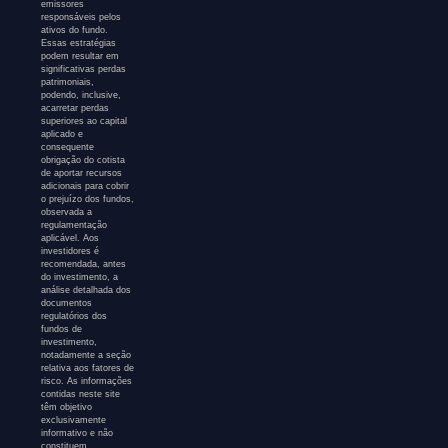
emissores
responsáveis pelos
ativos do fundo.
Essas estratégias
podem resultar em
significativas perdas
patrimoniais,
podendo, inclusive,
acarretar perdas
superiores ao capital
aplicado e
consequente
obrigação do cotista
de aportar recursos
adicionais para cobrir
o prejuízo dos fundos,
observada a
regulamentação
aplicável. Aos
investidores é
recomendada, antes
do investimento, a
análise detalhada dos
documentos
regulatórios dos
fundos de
investimento,
notadamente a seção
relativa aos fatores de
risco. As informações
contidas neste site
têm objetivo
exclusivamente
informativo e não
constituem