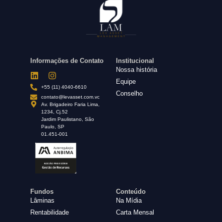
Informações de Contato
Institucional
Nossa história
Equipe
+55 (11) 4040-6610
Conselho
contato@levasset.com.vc
Av. Brigadeiro Faria Lima,
1234, Cj.52
Jardim Paulistano, São
Paulo, SP
01.451-001
Fundos
Conteúdo
Lâminas
Na Mídia
Rentabilidade
Carta Mensal