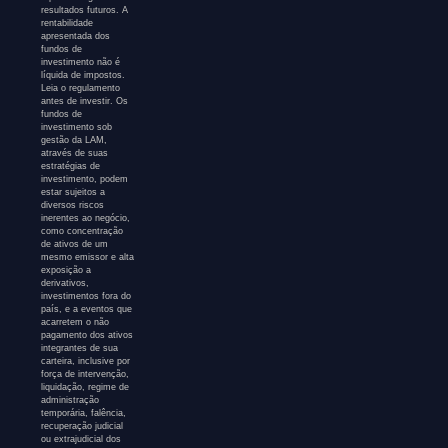
resultados futuros. A
rentabilidade
apresentada dos
fundos de
investimento não é
líquida de impostos.
Leia o regulamento
antes de investir. Os
fundos de
investimento sob
gestão da LAM,
através de suas
estratégias de
investimento, podem
estar sujeitos a
diversos riscos
inerentes ao negócio,
como concentração
de ativos de um
mesmo emissor e alta
exposição a
derivativos,
investimentos fora do
país, e a eventos que
acarretem o não
pagamento dos ativos
integrantes de sua
carteira, inclusive por
força de intervenção,
liquidação, regime de
administração
temporária, falência,
recuperação judicial
ou extrajudicial dos