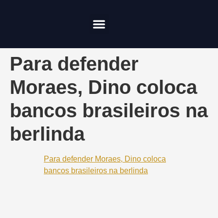
Compliance & Risco
Onde Investir
Para defender
Moraes, Dino coloca
bancos brasileiros na
berlinda
Para defender Moraes, Dino coloca
bancos brasileiros na berlinda