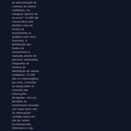
de administração de
carteiras de valores
mobiliários, na
categoria “gestora de
recursos”. A LAM não
comercializa nem
distribui cotas de
fundos de
investimento ou
qualquer outro ativo
financeiro. A
distribuição dos
fundos de
investimento é
realizada através de
parceiros autorizados,
integrantes do
sistema de
distribuição de valores
mobiliários. A LAM
não se responsabiliza
por erros, omissões
ou imprecisões no
conteúdo das
informações
divulgadas, nem por
decisões de
investimento tomadas
com base neste site.
As informações
contidas neste site
são de caráter
exclusivamente
informativo e não