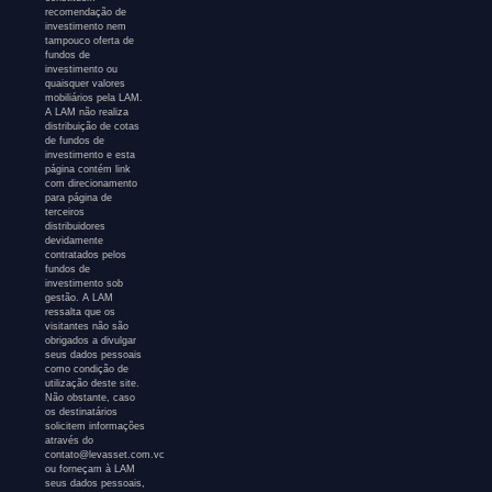
recomendação de
investimento nem
tampouco oferta de
fundos de
investimento ou
quaisquer valores
mobiliários pela LAM.
A LAM não realiza
distribuição de cotas
de fundos de
investimento e esta
página contém link
com direcionamento
para página de
terceiros
distribuidores
devidamente
contratados pelos
fundos de
investimento sob
gestão. A LAM
ressalta que os
visitantes não são
obrigados a divulgar
seus dados pessoais
como condição de
utilização deste site.
Não obstante, caso
os destinatários
solicitem informações
através do
contato@levasset.com.vc
ou forneçam à LAM
seus dados pessoais,