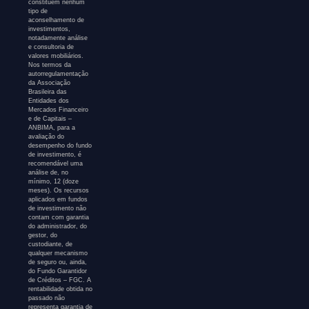
constituem nenhum
tipo de
aconselhamento de
investimentos,
notadamente análise
e consultoria de
valores mobiliários.
Nos termos da
autorregulamentação
da Associação
Brasileira das
Entidades dos
Mercados Financeiro
e de Capitais –
ANBIMA, para a
avaliação do
desempenho do fundo
de investimento, é
recomendável uma
análise de, no
mínimo, 12 (doze
meses). Os recursos
aplicados em fundos
de investimento não
contam com garantia
do administrador, do
gestor, do
custodiante, de
qualquer mecanismo
de seguro ou, ainda,
do Fundo Garantidor
de Créditos – FGC. A
rentabilidade obtida no
passado não
representa garantia de