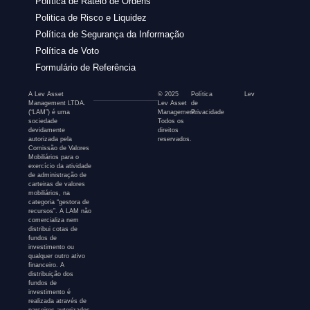
Política de Rateio de Ordens
Politica de Risco e Liquidez
Política de Segurança da Informação
Política de Voto
Formulário de Referência
A Lev Asset
© 2025
Política
Lev
Management LTDA.
Lev Asset
de
(“LAM”) é uma
Management.
Privacidade
sociedade
Todos os
devidamente
direitos
autorizada pela
reservados.
Comissão de Valores
Mobiliários para o
exercício da atividade
de administração de
carteiras de valores
mobiliários, na
categoria “gestora de
recursos”. A LAM não
comercializa nem
distribui cotas de
fundos de
investimento ou
qualquer outro ativo
financeiro. A
distribuição dos
fundos de
investimento é
realizada através de
parceiros autorizados,