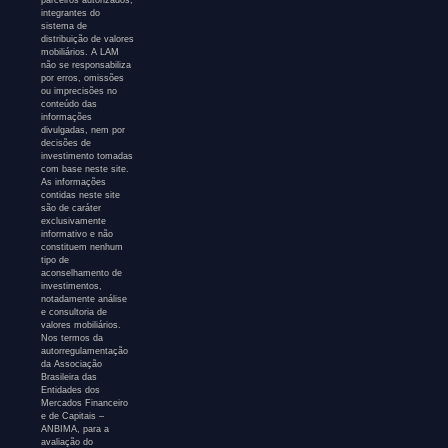
integrantes do
sistema de
distribuição de valores
mobiliários. A LAM
não se responsabiliza
por erros, omissões
ou imprecisões no
conteúdo das
informações
divulgadas, nem por
decisões de
investimento tomadas
com base neste site.
As informações
contidas neste site
são de caráter
exclusivamente
informativo e não
constituem nenhum
tipo de
aconselhamento de
investimentos,
notadamente análise
e consultoria de
valores mobiliários.
Nos termos da
autorregulamentação
da Associação
Brasileira das
Entidades dos
Mercados Financeiro
e de Capitais –
ANBIMA, para a
avaliação do