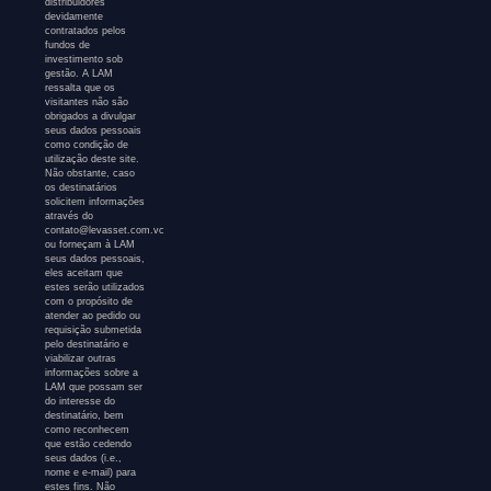
distribuidores
devidamente
contratados pelos
fundos de
investimento sob
gestão. A LAM
ressalta que os
visitantes não são
obrigados a divulgar
seus dados pessoais
como condição de
utilização deste site.
Não obstante, caso
os destinatários
solicitem informações
através do
contato@levasset.com.vc
ou forneçam à LAM
seus dados pessoais,
eles aceitam que
estes serão utilizados
com o propósito de
atender ao pedido ou
requisição submetida
pelo destinatário e
viabilizar outras
informações sobre a
LAM que possam ser
do interesse do
destinatário, bem
como reconhecem
que estão cedendo
seus dados (i.e.,
nome e e-mail) para
estes fins. Não