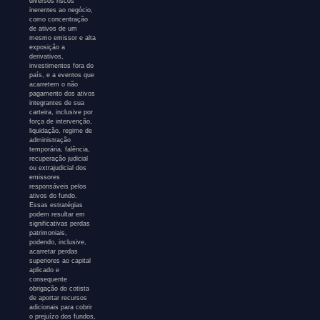
diversos riscos
inerentes ao negócio,
como concentração
de ativos de um
mesmo emissor e alta
exposição a
derivativos,
investimentos fora do
país, e a eventos que
acarretem o não
pagamento dos ativos
integrantes de sua
carteira, inclusive por
força de intervenção,
liquidação, regime de
administração
temporária, falência,
recuperação judicial
ou extrajudicial dos
emissores
responsáveis pelos
ativos do fundo.
Essas estratégias
podem resultar em
significativas perdas
patrimoniais,
podendo, inclusive,
acarretar perdas
superiores ao capital
aplicado e
consequente
obrigação do cotista
de aportar recursos
adicionais para cobrir
o prejuízo dos fundos,