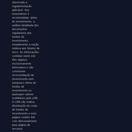
observada a
regulamentação
aplicável. Aos
investidores é
recomendada, antes
do investimento, a
análise detalhada dos
documentos
regulatórios dos
fundos de
investimento,
notadamente a seção
relativa aos fatores de
risco. As informações
contidas neste site
têm objetivo
exclusivamente
informativo e não
constituem
recomendação de
investimento nem
tampouco oferta de
fundos de
investimento ou
quaisquer valores
mobiliários pela LAM.
A LAM não realiza
distribuição de cotas
de fundos de
investimento e esta
página contém link
com direcionamento
para página de
terceiros