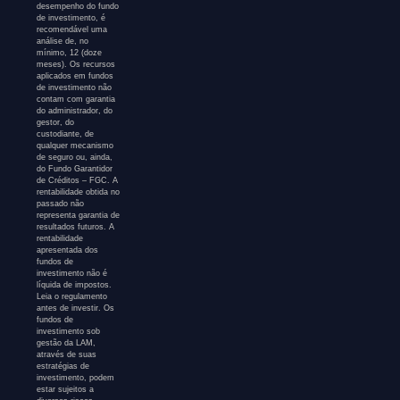
desempenho do fundo
de investimento, é
recomendável uma
análise de, no
mínimo, 12 (doze
meses). Os recursos
aplicados em fundos
de investimento não
contam com garantia
do administrador, do
gestor, do
custodiante, de
qualquer mecanismo
de seguro ou, ainda,
do Fundo Garantidor
de Créditos – FGC. A
rentabilidade obtida no
passado não
representa garantia de
resultados futuros. A
rentabilidade
apresentada dos
fundos de
investimento não é
líquida de impostos.
Leia o regulamento
antes de investir. Os
fundos de
investimento sob
gestão da LAM,
através de suas
estratégias de
investimento, podem
estar sujeitos a