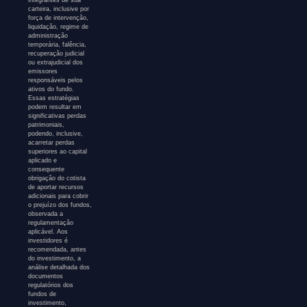
carteira, inclusive por
força de intervenção,
liquidação, regime de
administração
temporária, falência,
recuperação judicial
ou extrajudicial dos
emissores
responsáveis pelos
ativos do fundo.
Essas estratégias
podem resultar em
significativas perdas
patrimoniais,
podendo, inclusive,
acarretar perdas
superiores ao capital
aplicado e
consequente
obrigação do cotista
de aportar recursos
adicionais para cobrir
o prejuízo dos fundos,
observada a
regulamentação
aplicável. Aos
investidores é
recomendada, antes
do investimento, a
análise detalhada dos
documentos
regulatórios dos
fundos de
investimento,