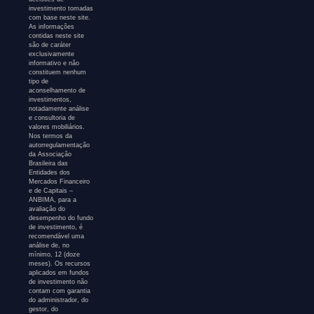
investimento tomadas
com base neste site.
As informações
contidas neste site
são de caráter
exclusivamente
informativo e não
constituem nenhum
tipo de
aconselhamento de
investimentos,
notadamente análise
e consultoria de
valores mobiliários.
Nos termos da
autorregulamentação
da Associação
Brasileira das
Entidades dos
Mercados Financeiro
e de Capitais –
ANBIMA, para a
avaliação do
desempenho do fundo
de investimento, é
recomendável uma
análise de, no
mínimo, 12 (doze
meses). Os recursos
aplicados em fundos
de investimento não
contam com garantia
do administrador, do
gestor, do