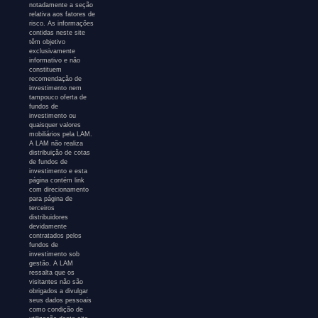
notadamente a seção
relativa aos fatores de
risco. As informações
contidas neste site
têm objetivo
exclusivamente
informativo e não
constituem
recomendação de
investimento nem
tampouco oferta de
fundos de
investimento ou
quaisquer valores
mobiliários pela LAM.
A LAM não realiza
distribuição de cotas
de fundos de
investimento e esta
página contém link
com direcionamento
para página de
terceiros
distribuidores
devidamente
contratados pelos
fundos de
investimento sob
gestão. A LAM
ressalta que os
visitantes não são
obrigados a divulgar
seus dados pessoais
como condição de