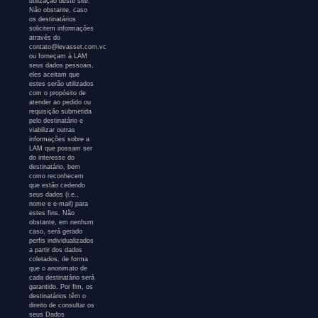
utilização deste site.
Não obstante, caso
os destinatários
solicitem informações
através do
contato@levasset.com.vc
ou forneçam à LAM
seus dados pessoais,
eles aceitam que
estes serão utilizados
com o propósito de
atender ao pedido ou
requisição submetida
pelo destinatário e
viabilizar outras
informações sobre a
LAM que possam ser
do interesse do
destinatário, bem
como reconhecem
que estão cedendo
seus dados (i.e.,
nome e e-mail) para
estes fins. Não
obstante, em nenhum
caso, será gerado
perfis individualizados
a partir dos dados
coletados, de forma
que o anonimato de
cada destinatário será
garantido. Por fim, os
destinatários têm o
direito de consultar os
seus Dados