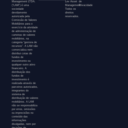
Management LTDA.
Lev Asset
de
(“LAM”) é uma
Management.
Privacidade
sociedade
Todos os
devidamente
direitos
autorizada pela
reservados.
Comissão de Valores
Mobiliários para o
exercício da atividade
de administração de
carteiras de valores
mobiliários, na
categoria “gestora de
recursos”. A LAM não
comercializa nem
distribui cotas de
fundos de
investimento ou
qualquer outro ativo
financeiro. A
distribuição dos
fundos de
investimento é
realizada através de
parceiros autorizados,
integrantes do
sistema de
distribuição de valores
mobiliários. A LAM
não se responsabiliza
por erros, omissões
ou imprecisões no
conteúdo das
informações
divulgadas, nem por
decisões de