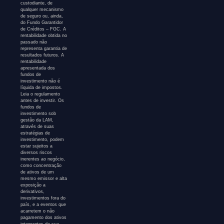
custodiante, de
qualquer mecanismo
de seguro ou, ainda,
do Fundo Garantidor
de Créditos – FGC. A
rentabilidade obtida no
passado não
representa garantia de
resultados futuros. A
rentabilidade
apresentada dos
fundos de
investimento não é
líquida de impostos.
Leia o regulamento
antes de investir. Os
fundos de
investimento sob
gestão da LAM,
através de suas
estratégias de
investimento, podem
estar sujeitos a
diversos riscos
inerentes ao negócio,
como concentração
de ativos de um
mesmo emissor e alta
exposição a
derivativos,
investimentos fora do
país, e a eventos que
acarretem o não
pagamento dos ativos
integrantes de sua