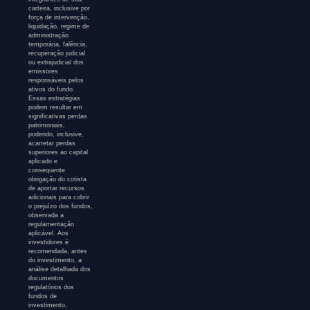
carteira, inclusive por
força de intervenção,
liquidação, regime de
administração
temporária, falência,
recuperação judicial
ou extrajudicial dos
emissores
responsáveis pelos
ativos do fundo.
Essas estratégias
podem resultar em
significativas perdas
patrimoniais,
podendo, inclusive,
acarretar perdas
superiores ao capital
aplicado e
consequente
obrigação do cotista
de aportar recursos
adicionais para cobrir
o prejuízo dos fundos,
observada a
regulamentação
aplicável. Aos
investidores é
recomendada, antes
do investimento, a
análise detalhada dos
documentos
regulatórios dos
fundos de
investimento,