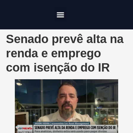
Compliance & Risco
Onde Investir
Senado prevê alta na
renda e emprego
com isenção do IR