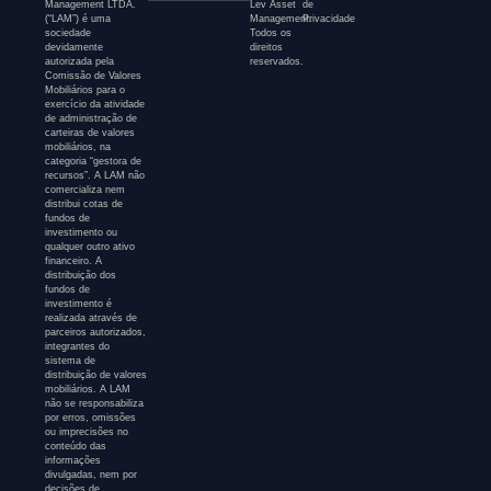
Management LTDA.
Lev Asset
de
(“LAM”) é uma
Management.
Privacidade
sociedade
Todos os
devidamente
direitos
autorizada pela
reservados.
Comissão de Valores
Mobiliários para o
exercício da atividade
de administração de
carteiras de valores
mobiliários, na
categoria “gestora de
recursos”. A LAM não
comercializa nem
distribui cotas de
fundos de
investimento ou
qualquer outro ativo
financeiro. A
distribuição dos
fundos de
investimento é
realizada através de
parceiros autorizados,
integrantes do
sistema de
distribuição de valores
mobiliários. A LAM
não se responsabiliza
por erros, omissões
ou imprecisões no
conteúdo das
informações
divulgadas, nem por
decisões de