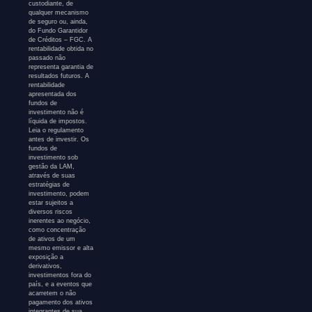
custodiante, de
qualquer mecanismo
de seguro ou, ainda,
do Fundo Garantidor
de Créditos – FGC. A
rentabilidade obtida no
passado não
representa garantia de
resultados futuros. A
rentabilidade
apresentada dos
fundos de
investimento não é
líquida de impostos.
Leia o regulamento
antes de investir. Os
fundos de
investimento sob
gestão da LAM,
através de suas
estratégias de
investimento, podem
estar sujeitos a
diversos riscos
inerentes ao negócio,
como concentração
de ativos de um
mesmo emissor e alta
exposição a
derivativos,
investimentos fora do
país, e a eventos que
acarretem o não
pagamento dos ativos
integrantes de sua