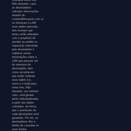
Não obstante, caso
os destinatários
solicitem informações
através do
contato@levasset.com.vc
ou forneçam à LAM
seus dados pessoais,
eles aceitam que
estes serão utilizados
com o propósito de
atender ao pedido ou
requisição submetida
pelo destinatário e
viabilizar outras
informações sobre a
LAM que possam ser
do interesse do
destinatário, bem
como reconhecem
que estão cedendo
seus dados (i.e.,
nome e e-mail) para
estes fins. Não
obstante, em nenhum
caso, será gerado
perfis individualizados
a partir dos dados
coletados, de forma
que o anonimato de
cada destinatário será
garantido. Por fim, os
destinatários têm o
direito de consultar os
seus Dados