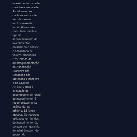
investimento tomadas
com base neste site.
As informações
contidas neste site
são de caráter
exclusivamente
informativo e não
constituem nenhum
tipo de
aconselhamento de
investimentos,
notadamente análise
e consultoria de
valores mobiliários.
Nos termos da
autorregulamentação
da Associação
Brasileira das
Entidades dos
Mercados Financeiro
e de Capitais –
ANBIMA, para a
avaliação do
desempenho do fundo
de investimento, é
recomendável uma
análise de, no
mínimo, 12 (doze
meses). Os recursos
aplicados em fundos
de investimento não
contam com garantia
do administrador, do
gestor, do