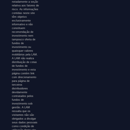
notadamente a seção
relativa aos fatores de
risco. As informações
contidas neste site
têm objetivo
exclusivamente
informativo e não
constituem
recomendação de
investimento nem
tampouco oferta de
fundos de
investimento ou
quaisquer valores
mobiliários pela LAM.
A LAM não realiza
distribuição de cotas
de fundos de
investimento e esta
página contém link
com direcionamento
para página de
terceiros
distribuidores
devidamente
contratados pelos
fundos de
investimento sob
gestão. A LAM
ressalta que os
visitantes não são
obrigados a divulgar
seus dados pessoais
como condição de
utilização deste site.