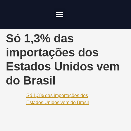
Compliance & Risco
Onde Investir
Só 1,3% das
importações dos
Estados Unidos vem
do Brasil
Só 1,3% das importações dos
Estados Unidos vem do Brasil