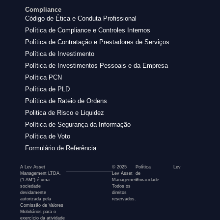
Compliance
Código de Ética e Conduta Profissional
Política de Compliance e Controles Internos
Política de Contratação e Prestadores de Serviços
Política de Investimento
Política de Investimentos Pessoais e da Empresa
Política PCN
Política de PLD
Política de Rateio de Ordens
Politica de Risco e Liquidez
Política de Segurança da Informação
Política de Voto
Formulário de Referência
A Lev Asset
© 2025
Política
Lev
Management LTDA.
Lev Asset
de
(“LAM”) é uma
Management.
Privacidade
sociedade
Todos os
devidamente
direitos
autorizada pela
reservados.
Comissão de Valores
Mobiliários para o
exercício da atividade