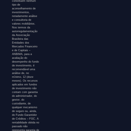
constituem nenhum
tipo de
aconselhamento de
investimentos,
notadamente análise
e consultoria de
valores mobiliários.
Nos termos da
autorregulamentação
da Associação
Brasileira das
Entidades dos
Mercados Financeiro
e de Capitais –
ANBIMA, para a
avaliação do
desempenho do fundo
de investimento, é
recomendável uma
análise de, no
mínimo, 12 (doze
meses). Os recursos
aplicados em fundos
de investimento não
contam com garantia
do administrador, do
gestor, do
custodiante, de
qualquer mecanismo
de seguro ou, ainda,
do Fundo Garantidor
de Créditos – FGC. A
rentabilidade obtida no
passado não
representa garantia de