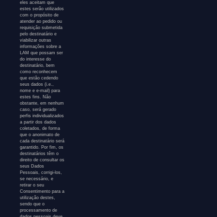
eles aceitam que
estes serão utilizados
com o propósito de
atender ao pedido ou
requisição submetida
pelo destinatário e
viabilizar outras
informações sobre a
LAM que possam ser
do interesse do
destinatário, bem
como reconhecem
que estão cedendo
seus dados (i.e.,
nome e e-mail) para
estes fins. Não
obstante, em nenhum
caso, será gerado
perfis individualizados
a partir dos dados
coletados, de forma
que o anonimato de
cada destinatário será
garantido. Por fim, os
destinatários têm o
direito de consultar os
seus Dados
Pessoais, corrigi-los,
se necessário, e
retirar o seu
Consentimento para a
utilização destes,
sendo que o
processamento de
dados pessoais deve