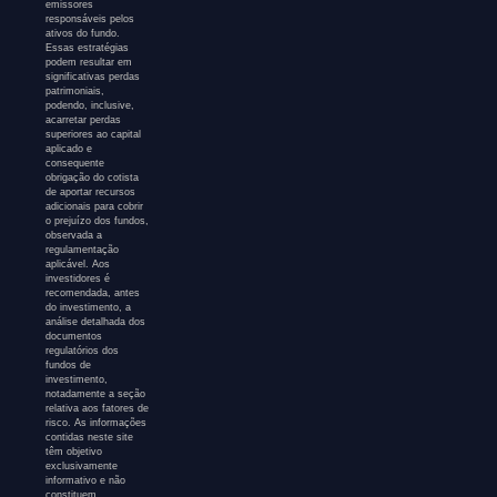
emissores
responsáveis pelos
ativos do fundo.
Essas estratégias
podem resultar em
significativas perdas
patrimoniais,
podendo, inclusive,
acarretar perdas
superiores ao capital
aplicado e
consequente
obrigação do cotista
de aportar recursos
adicionais para cobrir
o prejuízo dos fundos,
observada a
regulamentação
aplicável. Aos
investidores é
recomendada, antes
do investimento, a
análise detalhada dos
documentos
regulatórios dos
fundos de
investimento,
notadamente a seção
relativa aos fatores de
risco. As informações
contidas neste site
têm objetivo
exclusivamente
informativo e não
constituem