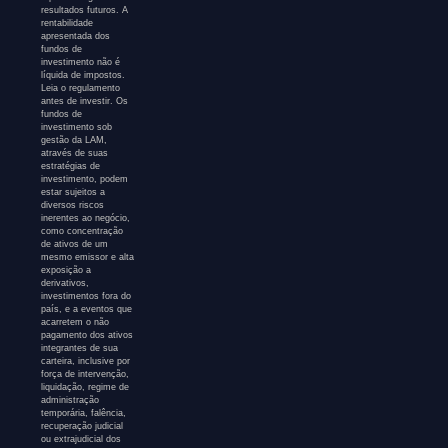
resultados futuros. A
rentabilidade
apresentada dos
fundos de
investimento não é
líquida de impostos.
Leia o regulamento
antes de investir. Os
fundos de
investimento sob
gestão da LAM,
através de suas
estratégias de
investimento, podem
estar sujeitos a
diversos riscos
inerentes ao negócio,
como concentração
de ativos de um
mesmo emissor e alta
exposição a
derivativos,
investimentos fora do
país, e a eventos que
acarretem o não
pagamento dos ativos
integrantes de sua
carteira, inclusive por
força de intervenção,
liquidação, regime de
administração
temporária, falência,
recuperação judicial
ou extrajudicial dos