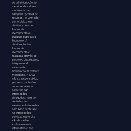
de administração de
carteiras de valores
mobiliários, na
categoria “gestora de
recursos”. A LAM não
comercializa nem
distribui cotas de
fundos de
investimento ou
qualquer outro ativo
financeiro. A
distribuição dos
fundos de
investimento é
realizada através de
parceiros autorizados,
integrantes do
sistema de
distribuição de valores
mobiliários. A LAM
não se responsabiliza
por erros, omissões
ou imprecisões no
conteúdo das
informações
divulgadas, nem por
decisões de
investimento tomadas
com base neste site.
As informações
contidas neste site
são de caráter
exclusivamente
informativo e não