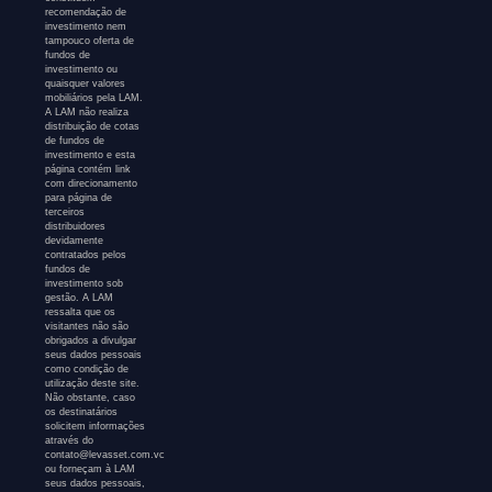
recomendação de
investimento nem
tampouco oferta de
fundos de
investimento ou
quaisquer valores
mobiliários pela LAM.
A LAM não realiza
distribuição de cotas
de fundos de
investimento e esta
página contém link
com direcionamento
para página de
terceiros
distribuidores
devidamente
contratados pelos
fundos de
investimento sob
gestão. A LAM
ressalta que os
visitantes não são
obrigados a divulgar
seus dados pessoais
como condição de
utilização deste site.
Não obstante, caso
os destinatários
solicitem informações
através do
contato@levasset.com.vc
ou forneçam à LAM
seus dados pessoais,