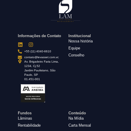
Informações de Contato
Institucional
Nossa história
Equipe
+55 (11) 4040-6610
Conselho
contato@levasset.com.vc
Av. Brigadeiro Faria Lima,
1234, Cj.52
Jardim Paulistano, São
Paulo, SP
01.451-001
Fundos
Conteúdo
Lâminas
Na Mídia
Rentabilidade
Carta Mensal