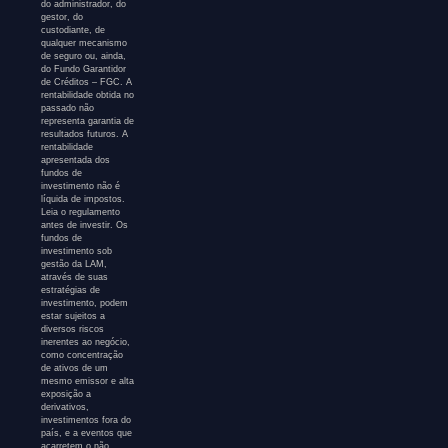
do administrador, do
gestor, do
custodiante, de
qualquer mecanismo
de seguro ou, ainda,
do Fundo Garantidor
de Créditos – FGC. A
rentabilidade obtida no
passado não
representa garantia de
resultados futuros. A
rentabilidade
apresentada dos
fundos de
investimento não é
líquida de impostos.
Leia o regulamento
antes de investir. Os
fundos de
investimento sob
gestão da LAM,
através de suas
estratégias de
investimento, podem
estar sujeitos a
diversos riscos
inerentes ao negócio,
como concentração
de ativos de um
mesmo emissor e alta
exposição a
derivativos,
investimentos fora do
país, e a eventos que
acarretem o não