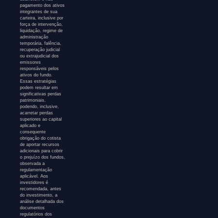
pagamento dos ativos
integrantes de sua
carteira, inclusive por
força de intervenção,
liquidação, regime de
administração
temporária, falência,
recuperação judicial
ou extrajudicial dos
emissores
responsáveis pelos
ativos do fundo.
Essas estratégias
podem resultar em
significativas perdas
patrimoniais,
podendo, inclusive,
acarretar perdas
superiores ao capital
aplicado e
consequente
obrigação do cotista
de aportar recursos
adicionais para cobrir
o prejuízo dos fundos,
observada a
regulamentação
aplicável. Aos
investidores é
recomendada, antes
do investimento, a
análise detalhada dos
documentos
regulatórios dos