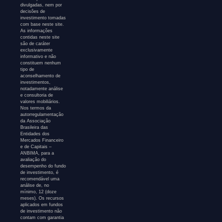
divulgadas, nem por
decisões de
investimento tomadas
com base neste site.
As informações
contidas neste site
são de caráter
exclusivamente
informativo e não
constituem nenhum
tipo de
aconselhamento de
investimentos,
notadamente análise
e consultoria de
valores mobiliários.
Nos termos da
autorregulamentação
da Associação
Brasileira das
Entidades dos
Mercados Financeiro
e de Capitais –
ANBIMA, para a
avaliação do
desempenho do fundo
de investimento, é
recomendável uma
análise de, no
mínimo, 12 (doze
meses). Os recursos
aplicados em fundos
de investimento não
contam com garantia