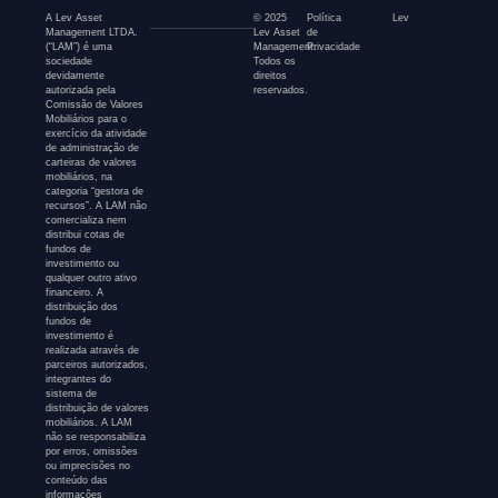
A Lev Asset
© 2025
Política
Lev
Management LTDA.
Lev Asset
de
(“LAM”) é uma
Management.
Privacidade
sociedade
Todos os
devidamente
direitos
autorizada pela
reservados.
Comissão de Valores
Mobiliários para o
exercício da atividade
de administração de
carteiras de valores
mobiliários, na
categoria “gestora de
recursos”. A LAM não
comercializa nem
distribui cotas de
fundos de
investimento ou
qualquer outro ativo
financeiro. A
distribuição dos
fundos de
investimento é
realizada através de
parceiros autorizados,
integrantes do
sistema de
distribuição de valores
mobiliários. A LAM
não se responsabiliza
por erros, omissões
ou imprecisões no
conteúdo das
informações