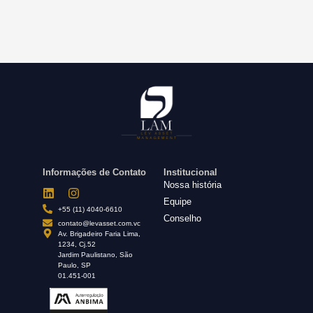
Informações de Contato
Institucional
Nossa história
Equipe
+55 (11) 4040-6610
Conselho
contato@levasset.com.vc
Av. Brigadeiro Faria Lima,
1234, Cj.52
Jardim Paulistano, São
Paulo, SP
01.451-001