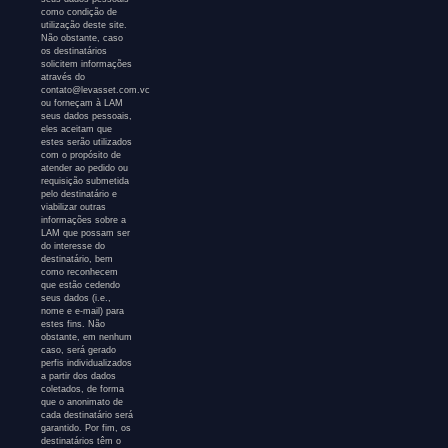
como condição de
utilização deste site.
Não obstante, caso
os destinatários
solicitem informações
através do
contato@levasset.com.vc
ou forneçam à LAM
seus dados pessoais,
eles aceitam que
estes serão utilizados
com o propósito de
atender ao pedido ou
requisição submetida
pelo destinatário e
viabilizar outras
informações sobre a
LAM que possam ser
do interesse do
destinatário, bem
como reconhecem
que estão cedendo
seus dados (i.e.,
nome e e-mail) para
estes fins. Não
obstante, em nenhum
caso, será gerado
perfis individualizados
a partir dos dados
coletados, de forma
que o anonimato de
cada destinatário será
garantido. Por fim, os
destinatários têm o