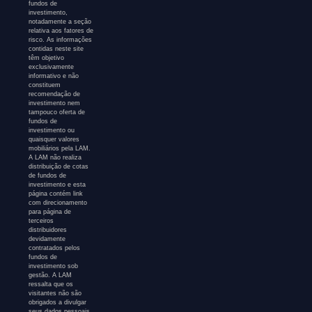
fundos de
investimento,
notadamente a seção
relativa aos fatores de
risco. As informações
contidas neste site
têm objetivo
exclusivamente
informativo e não
constituem
recomendação de
investimento nem
tampouco oferta de
fundos de
investimento ou
quaisquer valores
mobiliários pela LAM.
A LAM não realiza
distribuição de cotas
de fundos de
investimento e esta
página contém link
com direcionamento
para página de
terceiros
distribuidores
devidamente
contratados pelos
fundos de
investimento sob
gestão. A LAM
ressalta que os
visitantes não são
obrigados a divulgar
seus dados pessoais