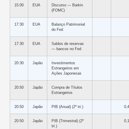
15:00
EUA
Discurso — Barkin
(FOMC)
17:30
EUA
Balanço Patrimonial
do Fed
17:30
EUA
Saldos de reservas
— bancos no Fed
20:30
Japão
Investimentos
Estrangeiros em
Ações Japonesas
20:50
Japão
Compra de Títulos
Estrangeiros
20:50
Japão
PIB (Anual) (2º tri.)
0,
20:50
Japão
PIB (Trimestral) (2º
0,
tri.)