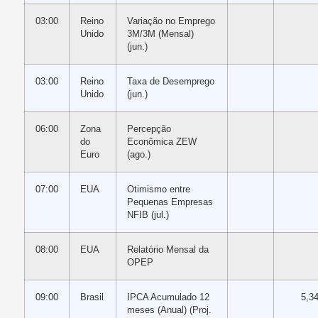
03:00
Reino
Variação no Emprego
Unido
3M/3M (Mensal)
(jun.)
03:00
Reino
Taxa de Desemprego
Unido
(jun.)
06:00
Zona
Percepção
do
Econômica ZEW
Euro
(ago.)
07:00
EUA
Otimismo entre
Pequenas Empresas
NFIB (jul.)
08:00
EUA
Relatório Mensal da
OPEP
09:00
Brasil
IPCA Acumulado 12
5,3
meses (Anual) (Proj.