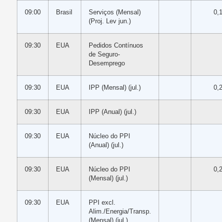
09:00
Brasil
Serviços (Mensal)
0,
(Proj. Lev jun.)
09:30
EUA
Pedidos Contínuos
de Seguro-
Desemprego
09:30
EUA
IPP (Mensal) (jul.)
0,
09:30
EUA
IPP (Anual) (jul.)
09:30
EUA
Núcleo do PPI
(Anual) (jul.)
09:30
EUA
Núcleo do PPI
0,
(Mensal) (jul.)
09:30
EUA
PPI excl.
Alim./Energia/Transp.
(Mensal) (jul.)