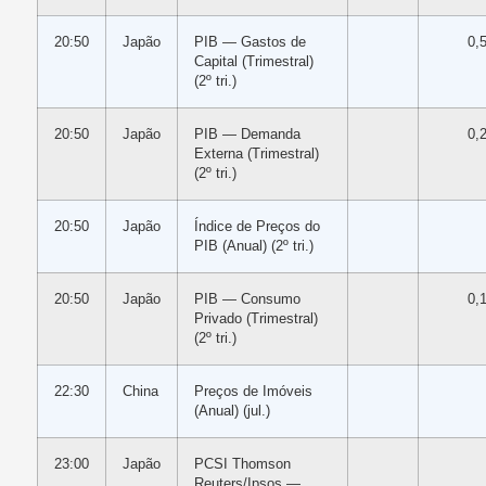
20:50
Japão
PIB — Gastos de
0,
Capital (Trimestral)
(2º tri.)
20:50
Japão
PIB — Demanda
0,
Externa (Trimestral)
(2º tri.)
20:50
Japão
Índice de Preços do
PIB (Anual) (2º tri.)
20:50
Japão
PIB — Consumo
0,
Privado (Trimestral)
(2º tri.)
22:30
China
Preços de Imóveis
(Anual) (jul.)
23:00
Japão
PCSI Thomson
Reuters/Ipsos —