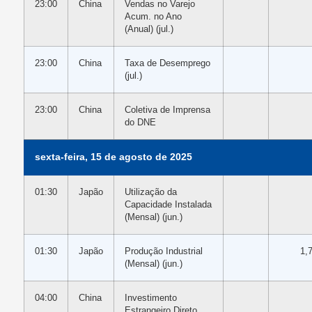
23:00
China
Vendas no Varejo
Acum. no Ano
(Anual) (jul.)
23:00
China
Taxa de Desemprego
(jul.)
23:00
China
Coletiva de Imprensa
do DNE
sexta-feira, 15 de agosto de 2025
01:30
Japão
Utilização da
Capacidade Instalada
(Mensal) (jun.)
01:30
Japão
Produção Industrial
1,
(Mensal) (jun.)
04:00
China
Investimento
Estrangeiro Direto