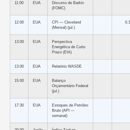
11:00
EUA
Discurso de Barkin
(FOMC)
12:00
EUA
CPI — Cleveland
0,
(Mensal) (jul.)
13:00
EUA
Perspectiva
Energética de Curto
Prazo (EIA)
13:00
EUA
Relatório WASDE
15:00
EUA
Balanço
Orçamentário Federal
(jul.)
17:30
EUA
Estoques de Petróleo
Bruto (API —
semanal)
20:00
Japão
Índice Tankan