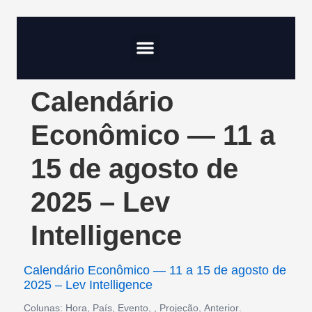
Compliance & Risco
Onde Investir
Calendário
Econômico — 11 a
15 de agosto de
2025 – Lev
Intelligence
Calendário Econômico — 11 a 15 de agosto de
2025 – Lev Intelligence
Colunas:
Hora
,
País
,
Evento
,
,
Projeção
,
Anterior
.