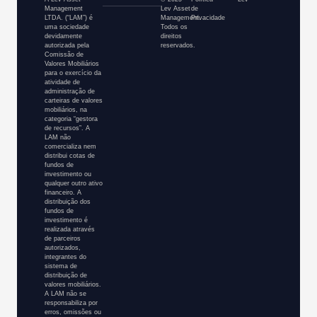
Management
Lev Asset
de
LTDA. (“LAM”) é
Management.
Privacidade
uma sociedade
Todos os
devidamente
direitos
autorizada pela
reservados.
Comissão de
Valores Mobiliários
para o exercício da
atividade de
administração de
carteiras de valores
mobiliários, na
categoria “gestora
de recursos”. A
LAM não
comercializa nem
distribui cotas de
fundos de
investimento ou
qualquer outro ativo
financeiro. A
distribuição dos
fundos de
investimento é
realizada através
de parceiros
autorizados,
integrantes do
sistema de
distribuição de
valores mobiliários.
A LAM não se
responsabiliza por
erros, omissões ou