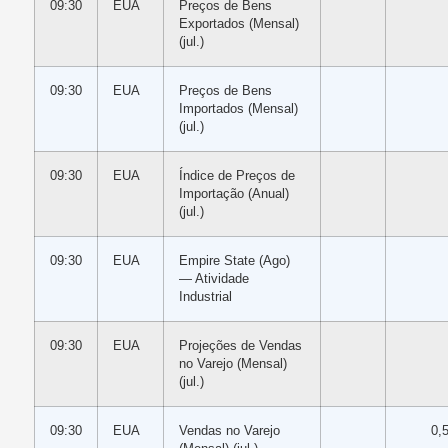
09:30
EUA
Preços de Bens
Exportados (Mensal)
(jul.)
09:30
EUA
Preços de Bens
Importados (Mensal)
(jul.)
09:30
EUA
Índice de Preços de
Importação (Anual)
(jul.)
09:30
EUA
Empire State (Ago)
— Atividade
Industrial
09:30
EUA
Projeções de Vendas
no Varejo (Mensal)
(jul.)
09:30
EUA
Vendas no Varejo
0,