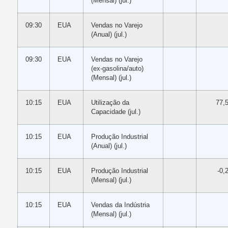
(Mensal) (jul.)
09:30
EUA
Vendas no Varejo
(Anual) (jul.)
09:30
EUA
Vendas no Varejo
(ex-gasolina/auto)
(Mensal) (jul.)
10:15
EUA
Utilização da
77,
Capacidade (jul.)
10:15
EUA
Produção Industrial
(Anual) (jul.)
10:15
EUA
Produção Industrial
-0,
(Mensal) (jul.)
10:15
EUA
Vendas da Indústria
(Mensal) (jul.)