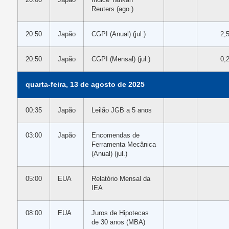
Reuters (ago.)
20:50
Japão
CGPI (Anual) (jul.)
2,
20:50
Japão
CGPI (Mensal) (jul.)
0,
quarta-feira, 13 de agosto de 2025
00:35
Japão
Leilão JGB a 5 anos
03:00
Japão
Encomendas de
Ferramenta Mecânica
(Anual) (jul.)
05:00
EUA
Relatório Mensal da
IEA
08:00
EUA
Juros de Hipotecas
de 30 anos (MBA)