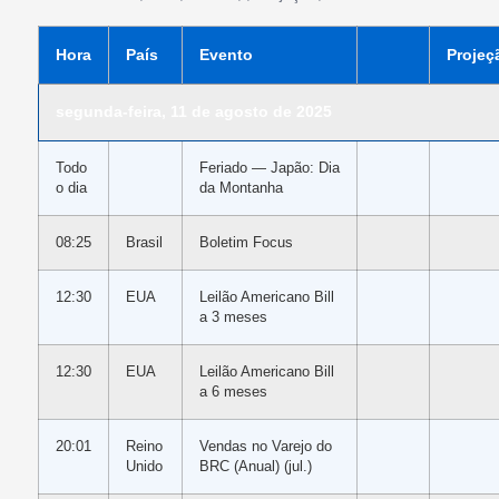
Hora
País
Evento
Projeç
segunda-feira, 11 de agosto de 2025
Todo
Feriado — Japão: Dia
o dia
da Montanha
08:25
Brasil
Boletim Focus
12:30
EUA
Leilão Americano Bill
a 3 meses
12:30
EUA
Leilão Americano Bill
a 6 meses
20:01
Reino
Vendas no Varejo do
Unido
BRC (Anual) (jul.)