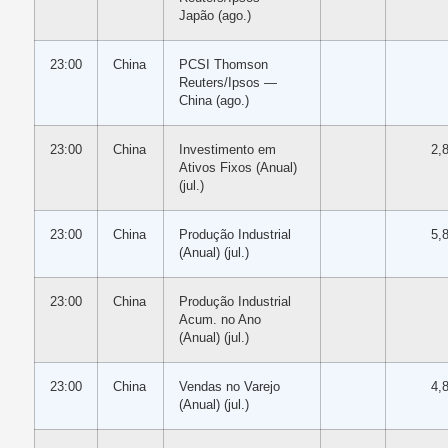
Japão (ago.)
23:00
China
PCSI Thomson
Reuters/Ipsos —
China (ago.)
23:00
China
Investimento em
2,
Ativos Fixos (Anual)
(jul.)
23:00
China
Produção Industrial
5,
(Anual) (jul.)
23:00
China
Produção Industrial
Acum. no Ano
(Anual) (jul.)
23:00
China
Vendas no Varejo
4,
(Anual) (jul.)