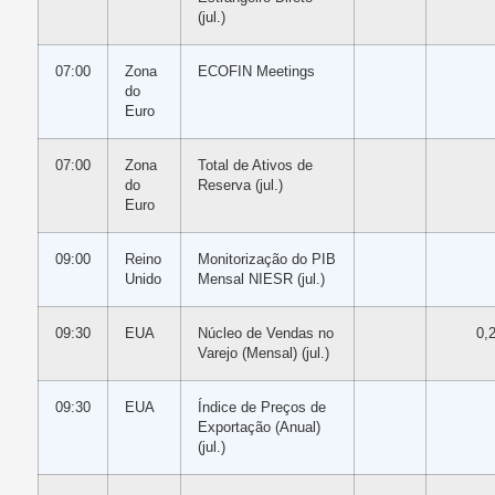
(jul.)
07:00
Zona
ECOFIN Meetings
do
Euro
07:00
Zona
Total de Ativos de
do
Reserva (jul.)
Euro
09:00
Reino
Monitorização do PIB
Unido
Mensal NIESR (jul.)
09:30
EUA
Núcleo de Vendas no
0,
Varejo (Mensal) (jul.)
09:30
EUA
Índice de Preços de
Exportação (Anual)
(jul.)