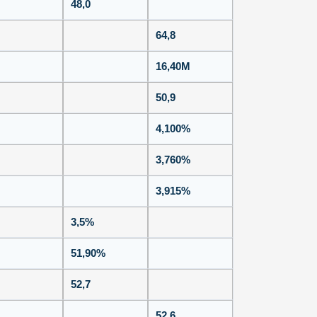
48,0
64,8
16,40M
50,9
4,100%
3,760%
3,915%
3,5%
51,90%
52,7
52,6