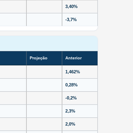
3,40%
-3,7%
Projeção
Anterior
1,462%
0,28%
-0,2%
2,3%
2,0%