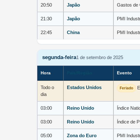
20:50
Japão
Gastos de 
21:30
Japão
PMI Industr
22:45
China
PMI Industr
segunda-feira
1 de setembro de 2025
Hora
País/Região
Evento
Todo o
Estados Unidos
E
Feriado
dia
03:00
Reino Unido
Índice Nat
03:00
Reino Unido
Índice de 
05:00
Zona do Euro
PMI Industr