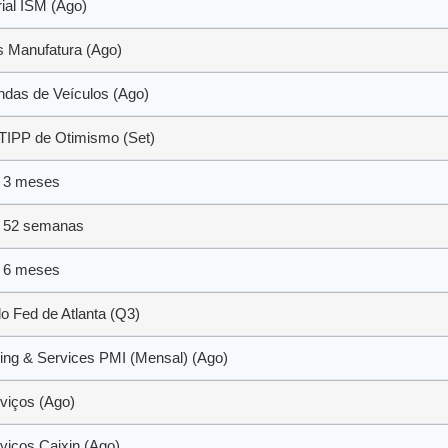
ial ISM (Ago)
 Manufatura (Ago)
endas de Veículos (Ago)
/TIPP de Otimismo (Set)
 a 3 meses
 a 52 semanas
 a 6 meses
Fed de Atlanta (Q3)
ing & Services PMI (Mensal) (Ago)
viços (Ago)
viços Caixin (Ago)