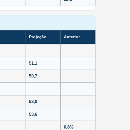
Projeção
Anterior
51,1
50,7
53,0
53,6
0,8%