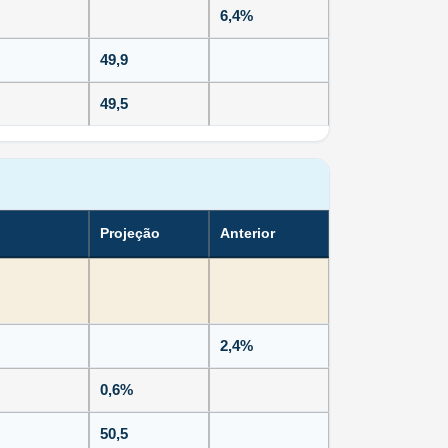
6,4%
49,9
49,5
Projeção
Anterior
2,4%
0,6%
50,5