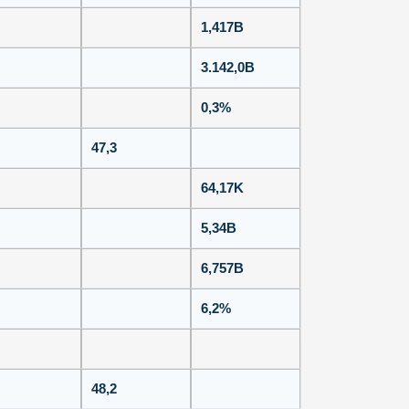
1,417B
3.142,0B
0,3%
47,3
64,17K
5,34B
6,757B
6,2%
48,2